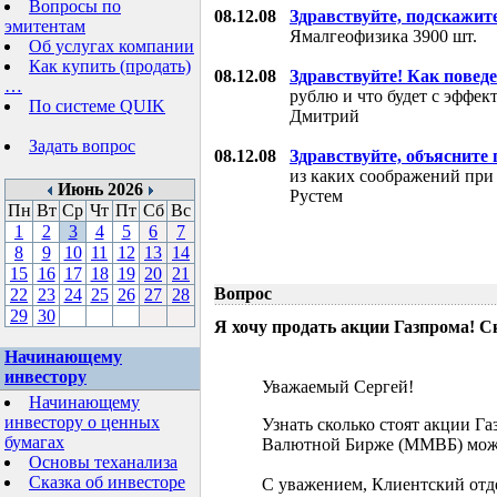
Вопросы по
08.12.08
Здравствуйте, подскажит
эмитентам
Ямалгеофизика 3900 шт.
Об услугах компании
Как купить (продать)
08.12.08
Здравствуйте! Как поведе
…
рублю и что будет с эффе
По системе QUIK
Дмитрий
Задать вопрос
08.12.08
Здравствуйте, объясните
из каких соображений при
Июнь 2026
Рустем
Пн
Вт
Ср
Чт
Пт
Сб
Вс
1
2
3
4
5
6
7
8
9
10
11
12
13
14
15
16
17
18
19
20
21
Вопрос
22
23
24
25
26
27
28
29
30
Я хочу продать акции Газпрома! С
Начинающему
инвестору
Уважаемый Сергей!
Начинающему
инвестору о ценных
Узнать сколько стоят акции Г
бумагах
Валютной Бирже (ММВБ) мож
Основы теханализа
Сказка об инвесторе
С уважением, Клиентский отд