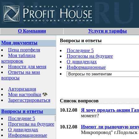
О Компании
Услуги и тарифы
Вопросы и ответы
Мои документы
Цена портфеля
Последние 5
Моя таблица
Прогнозы на будущее
котировок
О дивидендах
Новости для меня
Информационные
Ответы на мои
вопросы
Авторизация
Мои настройки
Зарегистрироваться
Список вопросов
10.12.08
Я хочу продать акции Га
Вопросы и ответы
момент?
Последние 5
Прогнозы на будущее
10.12.08
Имеют ли рыночную цену
О дивидендах
Микропровод" г.Подольск 
Информационные