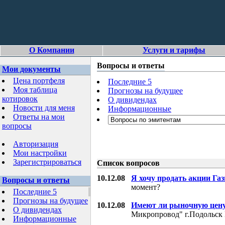
О Компании
Услуги и тарифы
Вопросы и ответы
Мои документы
Цена портфеля
Последние 5
Моя таблица
Прогнозы на будущее
котировок
О дивидендах
Новости для меня
Информационные
Ответы на мои
вопросы
Авторизация
Мои настройки
Зарегистрироваться
Список вопросов
10.12.08
Я хочу продать акции Га
Вопросы и ответы
момент?
Последние 5
Прогнозы на будущее
10.12.08
Имеют ли рыночную цену
О дивидендах
Микропровод" г.Подольск 
Информационные