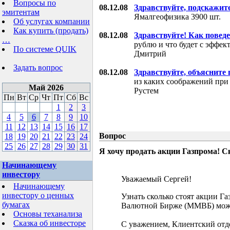
Вопросы по
08.12.08
Здравствуйте, подскажит
эмитентам
Ямалгеофизика 3900 шт.
Об услугах компании
Как купить (продать)
08.12.08
Здравствуйте! Как поведе
…
рублю и что будет с эффе
По системе QUIK
Дмитрий
Задать вопрос
08.12.08
Здравствуйте, объясните
из каких соображений при
Май 2026
Рустем
Пн
Вт
Ср
Чт
Пт
Сб
Вс
1
2
3
4
5
6
7
8
9
10
11
12
13
14
15
16
17
Вопрос
18
19
20
21
22
23
24
25
26
27
28
29
30
31
Я хочу продать акции Газпрома! С
Начинающему
инвестору
Уважаемый Сергей!
Начинающему
инвестору о ценных
Узнать сколько стоят акции Г
бумагах
Валютной Бирже (ММВБ) мож
Основы теханализа
Сказка об инвесторе
С уважением, Клиентский отд