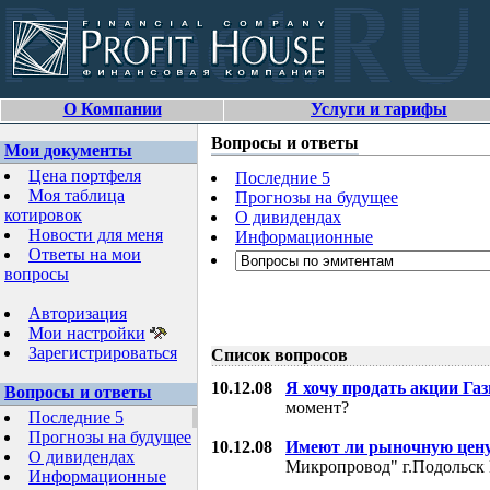
О Компании
Услуги и тарифы
Вопросы и ответы
Мои документы
Цена портфеля
Последние 5
Моя таблица
Прогнозы на будущее
котировок
О дивидендах
Новости для меня
Информационные
Ответы на мои
вопросы
Авторизация
Мои настройки
Зарегистрироваться
Список вопросов
10.12.08
Я хочу продать акции Га
Вопросы и ответы
момент?
Последние 5
Прогнозы на будущее
10.12.08
Имеют ли рыночную цену
О дивидендах
Микропровод" г.Подольск 
Информационные