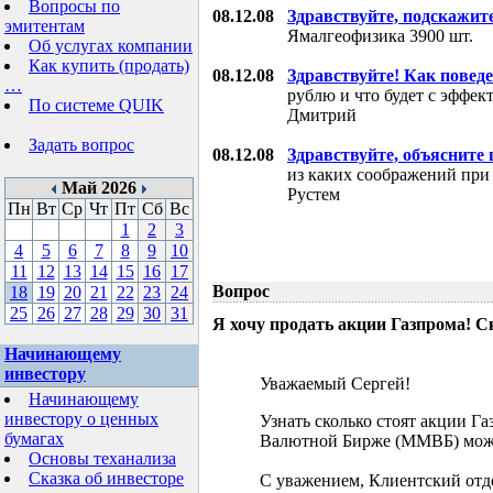
Вопросы по
08.12.08
Здравствуйте, подскажит
эмитентам
Ямалгеофизика 3900 шт.
Об услугах компании
Как купить (продать)
08.12.08
Здравствуйте! Как поведе
…
рублю и что будет с эффе
По системе QUIK
Дмитрий
Задать вопрос
08.12.08
Здравствуйте, объясните
из каких соображений при
Май 2026
Рустем
Пн
Вт
Ср
Чт
Пт
Сб
Вс
1
2
3
4
5
6
7
8
9
10
11
12
13
14
15
16
17
Вопрос
18
19
20
21
22
23
24
25
26
27
28
29
30
31
Я хочу продать акции Газпрома! С
Начинающему
инвестору
Уважаемый Сергей!
Начинающему
инвестору о ценных
Узнать сколько стоят акции Г
бумагах
Валютной Бирже (ММВБ) мож
Основы теханализа
Сказка об инвесторе
С уважением, Клиентский отд