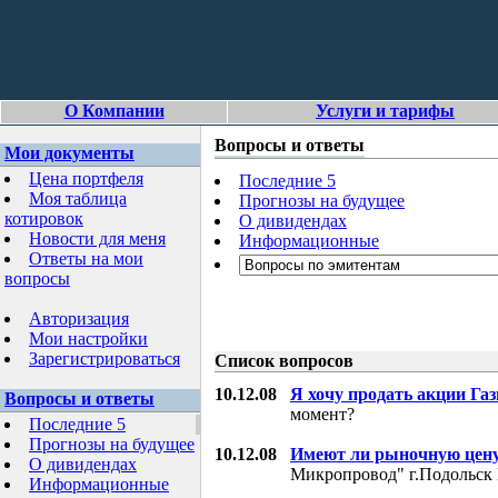
О Компании
Услуги и тарифы
Вопросы и ответы
Мои документы
Цена портфеля
Последние 5
Моя таблица
Прогнозы на будущее
котировок
О дивидендах
Новости для меня
Информационные
Ответы на мои
вопросы
Авторизация
Мои настройки
Зарегистрироваться
Список вопросов
10.12.08
Я хочу продать акции Га
Вопросы и ответы
момент?
Последние 5
Прогнозы на будущее
10.12.08
Имеют ли рыночную цену
О дивидендах
Микропровод" г.Подольск 
Информационные