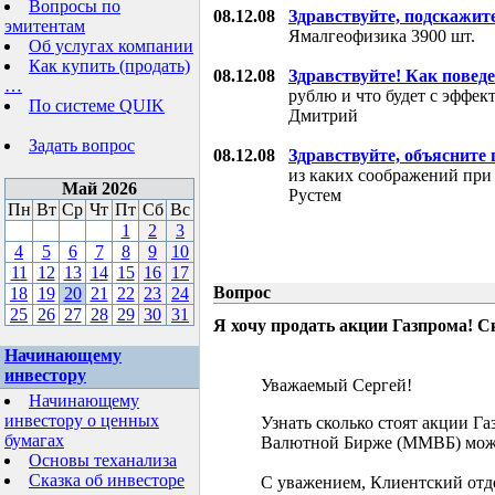
Вопросы по
08.12.08
Здравствуйте, подскажит
эмитентам
Ямалгеофизика 3900 шт.
Об услугах компании
Как купить (продать)
08.12.08
Здравствуйте! Как поведе
…
рублю и что будет с эффе
По системе QUIK
Дмитрий
Задать вопрос
08.12.08
Здравствуйте, объясните
из каких соображений при
Май 2026
Рустем
Пн
Вт
Ср
Чт
Пт
Сб
Вс
1
2
3
4
5
6
7
8
9
10
11
12
13
14
15
16
17
Вопрос
18
19
20
21
22
23
24
25
26
27
28
29
30
31
Я хочу продать акции Газпрома! С
Начинающему
инвестору
Уважаемый Сергей!
Начинающему
инвестору о ценных
Узнать сколько стоят акции Г
бумагах
Валютной Бирже (ММВБ) мож
Основы теханализа
Сказка об инвесторе
С уважением, Клиентский отд