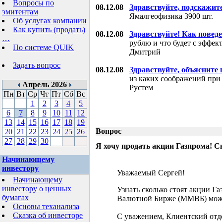
Вопросы по
08.12.08
Здравствуйте, подскажит
эмитентам
Ямалгеофизика 3900 шт.
Об услугах компании
Как купить (продать)
08.12.08
Здравствуйте! Как поведе
…
рублю и что будет с эффе
По системе QUIK
Дмитрий
Задать вопрос
08.12.08
Здравствуйте, объясните
из каких соображений при
Апрель 2026
Рустем
Пн
Вт
Ср
Чт
Пт
Сб
Вс
1
2
3
4
5
6
7
8
9
10
11
12
13
14
15
16
17
18
19
Вопрос
20
21
22
23
24
25
26
27
28
29
30
Я хочу продать акции Газпрома! С
Начинающему
инвестору
Уважаемый Сергей!
Начинающему
инвестору о ценных
Узнать сколько стоят акции Г
бумагах
Валютной Бирже (ММВБ) мож
Основы теханализа
Сказка об инвесторе
С уважением, Клиентский отд