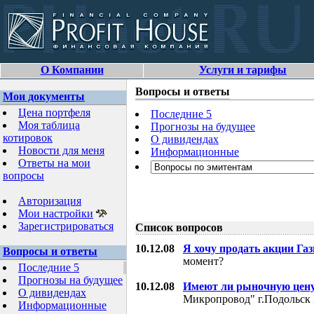
О Компании
Услуги и тарифы
Вопросы и ответы
Мои документы
Цена портфеля
Последние 5
Моя таблица
Прогнозы на будущее
котировок
О дивидендах
Новости для меня
Информационные
Ответы на мои
вопросы
Авторизация
Мои настройки
Зарегистрироваться
Список вопросов
10.12.08
Я хочу продать акции Га
Вопросы и ответы
момент?
Последние 5
Прогнозы на будущее
10.12.08
Имеют ли рыночную цену
О дивидендах
Микропровод" г.Подольск 
Информационные