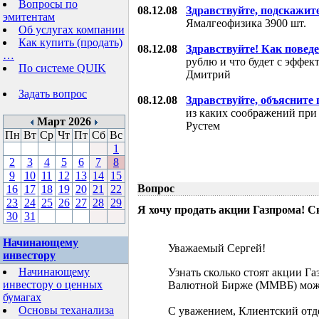
Вопросы по
08.12.08
Здравствуйте, подскажит
эмитентам
Ямалгеофизика 3900 шт.
Об услугах компании
Как купить (продать)
08.12.08
Здравствуйте! Как поведе
…
рублю и что будет с эффе
По системе QUIK
Дмитрий
Задать вопрос
08.12.08
Здравствуйте, объясните
из каких соображений при
Март 2026
Рустем
Пн
Вт
Ср
Чт
Пт
Сб
Вс
1
2
3
4
5
6
7
8
9
10
11
12
13
14
15
Вопрос
16
17
18
19
20
21
22
23
24
25
26
27
28
29
Я хочу продать акции Газпрома! С
30
31
Начинающему
Уважаемый Сергей!
инвестору
Начинающему
Узнать сколько стоят акции Г
инвестору о ценных
Валютной Бирже (ММВБ) мож
бумагах
Основы теханализа
С уважением, Клиентский отд