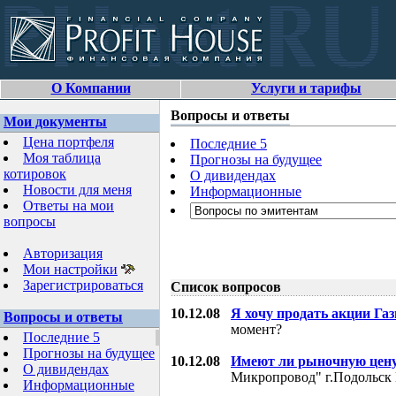
О Компании
Услуги и тарифы
Вопросы и ответы
Мои документы
Цена портфеля
Последние 5
Моя таблица
Прогнозы на будущее
котировок
О дивидендах
Новости для меня
Информационные
Ответы на мои
вопросы
Авторизация
Мои настройки
Зарегистрироваться
Список вопросов
10.12.08
Я хочу продать акции Га
Вопросы и ответы
момент?
Последние 5
Прогнозы на будущее
10.12.08
Имеют ли рыночную цену
О дивидендах
Микропровод" г.Подольск 
Информационные