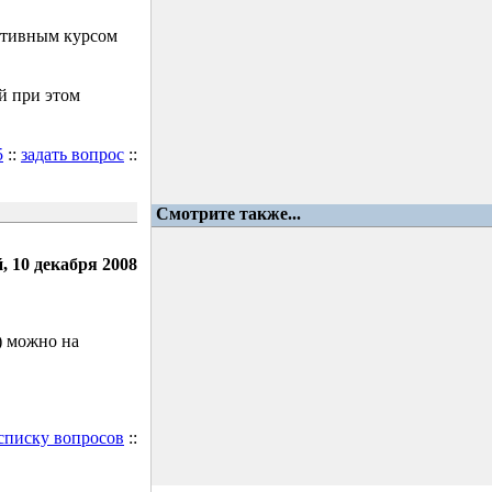
ктивным курсом
й при этом
5
::
задать вопрос
::
Смотрите также...
, 10 декабря 2008
) можно на
 списку вопросов
::