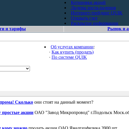
Котировки акций
Лидеры роста-падения
Интернет-трейдинг QUIK
Открыть счет
Раскрытие информации
ги и тарифы
Рынок и 
Об услугах компании
:
·
Как купить (продать)
·
По системе QUIK
зпрома! Сколько
они стоят на данный момент?
 простые акции
ОАО "Завод Микропровод" г.Подольск Моск.об
е кому можно
продать акции ОАО Ямалгеофизика 3900 шт.