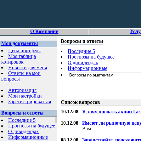
О Компании
Услу
Вопросы и ответы
Мои документы
Цена портфеля
Последние 5
Моя таблица
Прогнозы на будущее
котировок
О дивидендах
Новости для меня
Информационные
Ответы на мои
вопросы
Авторизация
Мои настройки
Зарегистрироваться
Список вопросов
10.12.08
Я хочу продать акции Га
Вопросы и ответы
Последние 5
10.12.08
Имеют ли рыночную цену
Прогнозы на будущее
Вам.
О дивидендах
Информационные
08.12.08
Здравствуйте, подскажит