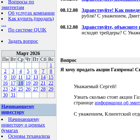
Вопросы по
эмитентам
08.12.08
Здравствуйте! Как поведе
Об услугах компании
рубля? С уважением, Дми
Как купить (продать)
…
08.12.08
Здравствуйте, объясните
По системе QUIK
исходят трейдеры? С Уваж
Задать вопрос
Март 2026
Пн
Вт
Ср
Чт
Пт
Сб
Вс
Вопрос
1
Я хочу продать акции Газпрома! С
2
3
4
5
6
7
8
9
10
11
12
13
14
15
16
17
18
19
20
21
22
Уважаемый Сергей!
23
24
25
26
27
28
29
30
31
Узнать сколько стоят акции 
странице
информации об эмит
Начинающему
инвестору
С уважением, Клиентский отд
Начинающему
инвестору о ценных
бумагах
Основы теханализа