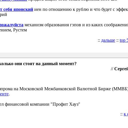
т себя японский
иен по отношению к рублю и что будет с эффе
трий
 пожалуйста
механизм образования гэпов и из каких соображени
ением, Рустем
::
дальше
::
top 
колько они стоят на данный момент?
//
Сергей
Газпрома на Московской Межбанковской Валютной Бирже (ММВБ
енте
.
ел финансовой компании "Профит Хауз"
::
к