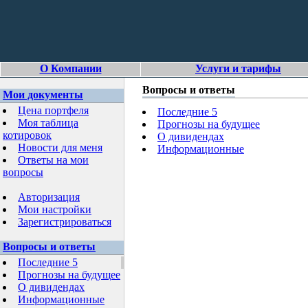
О Компании
Услуги и тарифы
Вопросы и ответы
Мои документы
Цена портфеля
Последние 5
Моя таблица
Прогнозы на будущее
котировок
О дивидендах
Новости для меня
Информационные
Ответы на мои
вопросы
Авторизация
Мои настройки
Зарегистрироваться
Вопросы и ответы
Последние 5
Прогнозы на будущее
О дивидендах
Информационные