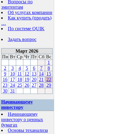
Вопросы по
эмитентам
Об услугах компании
Как купить (продать)
…
По системе QUIK
Задать вопрос
Март 2026
Пн
Вт
Ср
Чт
Пт
Сб
Вс
1
2
3
4
5
6
7
8
9
10
11
12
13
14
15
16
17
18
19
20
21
22
23
24
25
26
27
28
29
30
31
Начинающему
инвестору
Начинающему
инвестору о ценных
бумагах
Основы теханализа