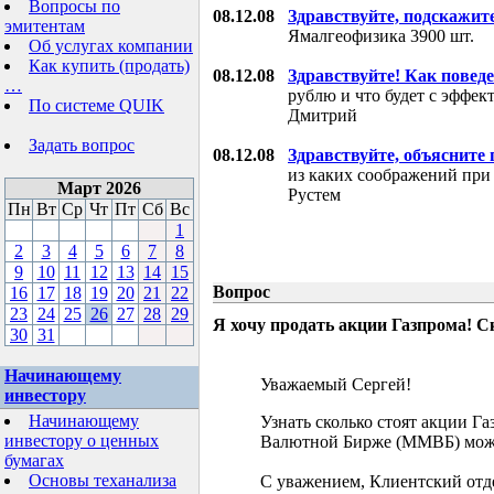
Вопросы по
08.12.08
Здравствуйте, подскажит
эмитентам
Ямалгеофизика 3900 шт.
Об услугах компании
Как купить (продать)
08.12.08
Здравствуйте! Как поведе
…
рублю и что будет с эффе
По системе QUIK
Дмитрий
Задать вопрос
08.12.08
Здравствуйте, объясните
из каких соображений при
Март 2026
Рустем
Пн
Вт
Ср
Чт
Пт
Сб
Вс
1
2
3
4
5
6
7
8
9
10
11
12
13
14
15
Вопрос
16
17
18
19
20
21
22
23
24
25
26
27
28
29
Я хочу продать акции Газпрома! С
30
31
Начинающему
Уважаемый Сергей!
инвестору
Начинающему
Узнать сколько стоят акции Г
инвестору о ценных
Валютной Бирже (ММВБ) мож
бумагах
Основы теханализа
С уважением, Клиентский отд