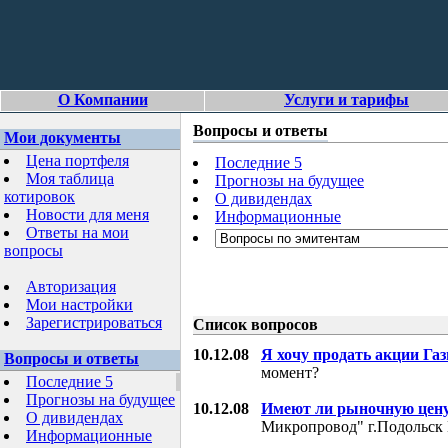
О Компании
Услуги и тарифы
Вопросы и ответы
Мои документы
Цена портфеля
Последние 5
Моя таблица
Прогнозы на будущее
котировок
О дивидендах
Новости для меня
Информационные
Ответы на мои
вопросы
Авторизация
Мои настройки
Зарегистрироваться
Список вопросов
10.12.08
Я хочу продать акции Га
Вопросы и ответы
момент?
Последние 5
Прогнозы на будущее
10.12.08
Имеют ли рыночную цену
О дивидендах
Микропровод" г.Подольск 
Информационные