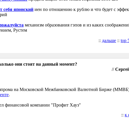
т себя японский
иен по отношению к рублю и что будет с эффе
трий
 пожалуйста
механизм образования гэпов и из каких соображени
ением, Рустем
::
дальше
::
top 
колько они стоят на данный момент?
//
Сергей
Газпрома на Московской Межбанковской Валютной Бирже (ММВБ
енте
.
ел финансовой компании "Профит Хауз"
::
к