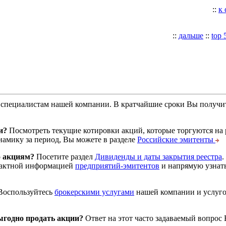
::
к
::
дальше
::
top 
специалистам нашей компании. В кратчайшие сроки Вы получит
и?
Посмотреть текущие котировки акций, которые торгуются на
намику за период, Вы можете в разделе
Российские эмитенты
о акциям?
Посетите раздел
Дивиденды и даты закрытия реестра
.
тактной информацией
предприятий-эмитентов
и напрямую узнать
оспользуйтесь
брокерскими услугами
нашей компании и услуг
годно продать акции?
Ответ на этот часто задаваемый вопрос