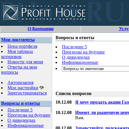
О Компании
Услу
Вопросы и ответы
Мои документы
Цена портфеля
Последние 5
Моя таблица
Прогнозы на будущее
котировок
О дивидендах
Новости для меня
Информационные
Ответы на мои
вопросы
Авторизация
Мои настройки
Зарегистрироваться
Список вопросов
10.12.08
Я хочу продать акции Га
Вопросы и ответы
Последние 5
10.12.08
Имеют ли рыночную цену
Прогнозы на будущее
Вам.
О дивидендах
Информационные
08.12.08
Здравствуйте, подскажит