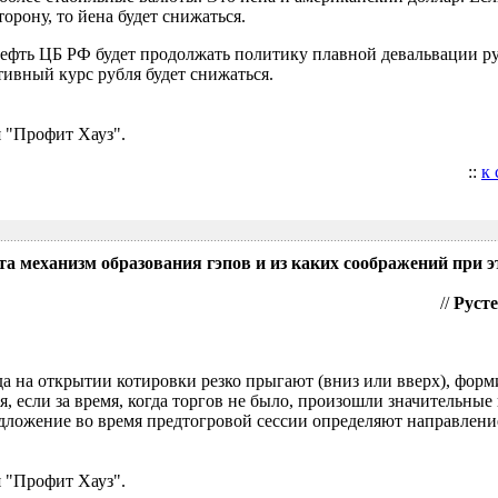
орону, то йена будет снижаться.
нефть ЦБ РФ будет продолжать политику плавной девальвации р
ивный курс рубля будет снижаться.
 "Профит Хауз".
::
к
та механизм образования гэпов и из каких соображений при э
//
Русте
гда на открытии котировки резко прыгают (вниз или вверх), форм
я, если за время, когда торгов не было, произошли значительные
ложение во время предтогровой сессии определяют направление
 "Профит Хауз".