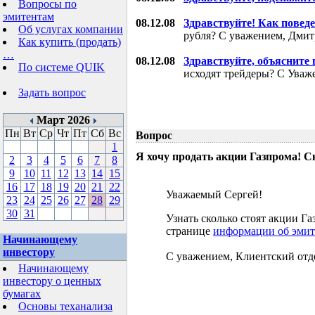
Вопросы по
эмитентам
08.12.08
Здравствуйте! Как поведе
Об услугах компании
рубля? С уважением, Дми
Как купить (продать)
…
08.12.08
Здравствуйте, объясните
По системе QUIK
исходят трейдеры? С Уваж
Задать вопрос
Март 2026
Пн
Вт
Ср
Чт
Пт
Сб
Вс
Вопрос
1
Я хочу продать акции Газпрома! С
2
3
4
5
6
7
8
9
10
11
12
13
14
15
16
17
18
19
20
21
22
Уважаемый Сергей!
23
24
25
26
27
28
29
30
31
Узнать сколько стоят акции 
странице
информации об эмит
Начинающему
инвестору
С уважением, Клиентский отд
Начинающему
инвестору о ценных
бумагах
Основы теханализа