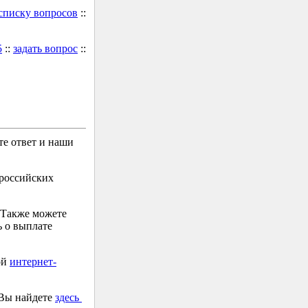
 списку вопросов
::
5
::
задать вопрос
::
е ответ и наши
 российских
 Также можете
 о выплате
ой
интернет-
 Вы найдете
здесь