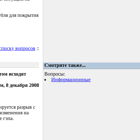
убля для покрытия
 списку вопросов
::
Смотрите также...
том исходят
Вопросы:
Информационные
м, 8 декабря 2008
ируется разрыв с
 изменения на
 гэпа.