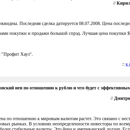
//
Кирил
видны. Последняя сделка датируется 08.07.2008. Цена последне
ами покупки и продажи большой спрэд. Лучшая цена покупки $0
 "Профит Хауз".
::
к
понский иен по отношению к рублю и что будет с эффективны
//
Дмитрий
ена по отношению к мировым валютам растет. Это связано с нес
овых рынках. В условиях неопределенности инвесторы по всем
более стабильные валюты. Это йена и американский доллар. Есл