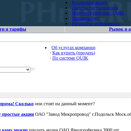
Котировки акций
Лидеры роста-падения
Интернет-трейдинг QUIK
Открыть счет
Раскрытие информации
ги и тарифы
Рынок и 
Об услугах компании
:
·
Как купить (продать)
·
По системе QUIK
зпрома! Сколько
они стоят на данный момент?
 простые акции
ОАО "Завод Микропровод" г.Подольск Моск.об
е кому можно
продать акции ОАО Ямалгеофизика 3900 шт.