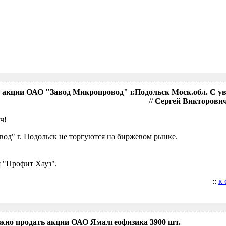
акции ОАО "Завод Микропровод" г.Подольск Моск.обл. С у
//
Сергей Викторович,
ч!
д" г. Подольск не торгуются на биржевом рынке.
 "Профит Хауз".
::
к
ожно продать акции ОАО Ямалгеофизика 3900 шт.