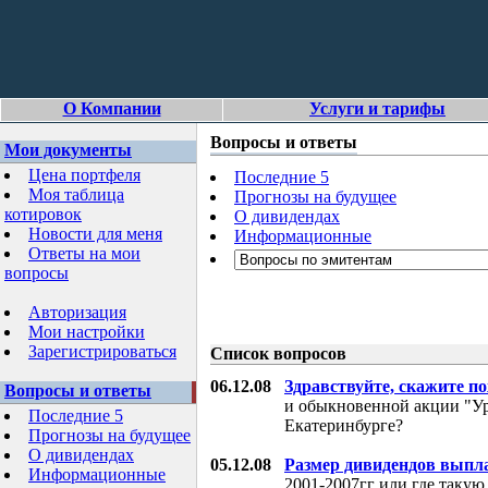
О Компании
Услуги и тарифы
Вопросы и ответы
Мои документы
Цена портфеля
Последние 5
Моя таблица
Прогнозы на будущее
котировок
О дивидендах
Новости для меня
Информационные
Ответы на мои
вопросы
Авторизация
Мои настройки
Зарегистрироваться
Список вопросов
06.12.08
Здравствуйте, скажите п
Вопросы и ответы
и обыкновенной акции "Ур
Последние 5
Екатеринбурге?
Прогнозы на будущее
О дивидендах
05.12.08
Размер дивидендов выпл
Информационные
2001-2007гг или где таку