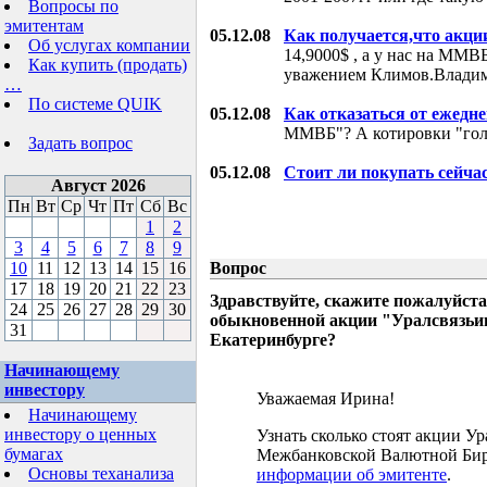
Вопросы по
эмитентам
05.12.08
Как получается,что акци
Об услугах компании
14,9000$ , а у нас на ММВБ
Как купить (продать)
уважением Климов.Влади
…
По системе QUIK
05.12.08
Как отказаться от ежедн
ММВБ"? А котировки "гол
Задать вопрос
05.12.08
Стоит ли покупать сейча
Август 2026
Пн
Вт
Ср
Чт
Пт
Сб
Вс
1
2
3
4
5
6
7
8
9
10
11
12
13
14
15
16
Вопрос
17
18
19
20
21
22
23
Здравствуйте, скажите пожалуйста
24
25
26
27
28
29
30
обыкновенной акции "Уралсвязьин
31
Екатеринбурге?
Начинающему
инвестору
Уважаемая Ирина!
Начинающему
инвестору о ценных
Узнать сколько стоят акции У
бумагах
Межбанковской Валютной Бир
Основы теханализа
информации об эмитенте
.