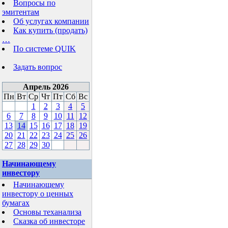
Вопросы по
эмитентам
Об услугах компании
Как купить (продать)
…
По системе QUIK
Задать вопрос
Апрель 2026
Пн
Вт
Ср
Чт
Пт
Сб
Вс
1
2
3
4
5
6
7
8
9
10
11
12
13
14
15
16
17
18
19
20
21
22
23
24
25
26
27
28
29
30
Начинающему
инвестору
Начинающему
инвестору о ценных
бумагах
Основы теханализа
Сказка об инвесторе