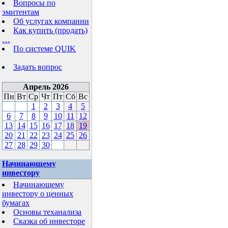
Вопросы по
эмитентам
Об услугах компании
Как купить (продать)
…
По системе QUIK
Задать вопрос
Апрель 2026
Пн
Вт
Ср
Чт
Пт
Сб
Вс
1
2
3
4
5
6
7
8
9
10
11
12
13
14
15
16
17
18
19
20
21
22
23
24
25
26
27
28
29
30
Начинающему
инвестору
Начинающему
инвестору о ценных
бумагах
Основы теханализа
Сказка об инвесторе