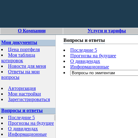
О Компании
Услуги и тарифы
Вопросы и ответы
Мои документы
Цена портфеля
Последние 5
Моя таблица
Прогнозы на будущее
котировок
О дивидендах
Новости для меня
Информационные
Ответы на мои
вопросы
Авторизация
Мои настройки
Зарегистрироваться
Вопросы и ответы
Последние 5
Прогнозы на будущее
О дивидендах
Информационные