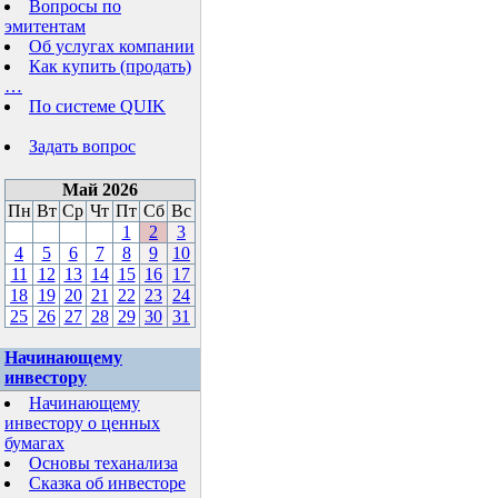
Вопросы по
эмитентам
Об услугах компании
Как купить (продать)
…
По системе QUIK
Задать вопрос
Май 2026
Пн
Вт
Ср
Чт
Пт
Сб
Вс
1
2
3
4
5
6
7
8
9
10
11
12
13
14
15
16
17
18
19
20
21
22
23
24
25
26
27
28
29
30
31
Начинающему
инвестору
Начинающему
инвестору о ценных
бумагах
Основы теханализа
Сказка об инвесторе