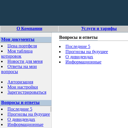
О Компании
Услуги и тарифы
Вопросы и ответы
Мои документы
Цена портфеля
Последние 5
Моя таблица
Прогнозы на будущее
котировок
О дивидендах
Новости для меня
Информационные
Ответы на мои
вопросы
Авторизация
Мои настройки
Зарегистрироваться
Вопросы и ответы
Последние 5
Прогнозы на будущее
О дивидендах
Информационные