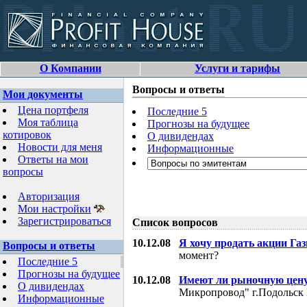
О Компании
Услуги и тарифы
Вопросы и ответы
Мои документы
Цена портфеля
Последние 5
Моя таблица
Прогнозы на будущее
котировок
О дивидендах
Новости для меня
Информационные
Ответы на мои
вопросы
Авторизация
Мои настройки
Зарегистрироваться
Список вопросов
10.12.08
Я хочу продать акции Га
Вопросы и ответы
момент?
Последние 5
Прогнозы на будущее
10.12.08
Имеют ли рыночную цену
О дивидендах
Микропровод" г.Подольск 
Информационные