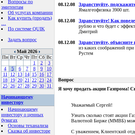
Вопросы по
08.12.08
Здравствуйте, подскажит
эмитентам
Ямалгеофизика 3900 шт.
Об услугах компании
Как купить (продать)
08.12.08
Здравствуйте! Как поведе
…
рублю и что будет с эффе
По системе QUIK
Дмитрий
Задать вопрос
08.12.08
Здравствуйте, объясните
из каких соображений при
Май 2026
Рустем
Пн
Вт
Ср
Чт
Пт
Сб
Вс
1
2
3
4
5
6
7
8
9
10
11
12
13
14
15
16
17
Вопрос
18
19
20
21
22
23
24
25
26
27
28
29
30
31
Я хочу продать акции Газпрома! С
Начинающему
инвестору
Уважаемый Сергей!
Начинающему
инвестору о ценных
Узнать сколько стоят акции Г
бумагах
Валютной Бирже (ММВБ) мож
Основы теханализа
Сказка об инвесторе
С уважением, Клиентский отд