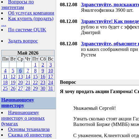
Вопросы по
08.12.08
Здравствуйте, подскажит
эмитентам
Ямалгеофизика 3900 шт.
Об услугах компании
Как купить (продать)
08.12.08
Здравствуйте! Как поведе
…
рублю и что будет с эффе
По системе QUIK
Дмитрий
Задать вопрос
08.12.08
Здравствуйте, объясните
из каких соображений при
Май 2026
Рустем
Пн
Вт
Ср
Чт
Пт
Сб
Вс
1
2
3
4
5
6
7
8
9
10
11
12
13
14
15
16
17
Вопрос
18
19
20
21
22
23
24
25
26
27
28
29
30
31
Я хочу продать акции Газпрома! С
Начинающему
инвестору
Уважаемый Сергей!
Начинающему
инвестору о ценных
Узнать сколько стоят акции Г
бумагах
Валютной Бирже (ММВБ) мож
Основы теханализа
Сказка об инвесторе
С уважением, Клиентский отд