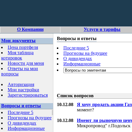
О Компании
Услуги и тарифы
Вопросы и ответы
Мои документы
Цена портфеля
Последние 5
Моя таблица
Прогнозы на будущее
котировок
О дивидендах
Новости для меня
Информационные
Ответы на мои
вопросы
Авторизация
Мои настройки
Зарегистрироваться
Список вопросов
10.12.08
Я хочу продать акции Га
Вопросы и ответы
момент?
Последние 5
Прогнозы на будущее
10.12.08
Имеют ли рыночную цену
О дивидендах
Микропровод" г.Подольск 
Информационные