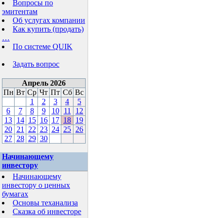
Вопросы по
эмитентам
Об услугах компании
Как купить (продать)
…
По системе QUIK
Задать вопрос
Апрель 2026
Пн
Вт
Ср
Чт
Пт
Сб
Вс
1
2
3
4
5
6
7
8
9
10
11
12
13
14
15
16
17
18
19
20
21
22
23
24
25
26
27
28
29
30
Начинающему
инвестору
Начинающему
инвестору о ценных
бумагах
Основы теханализа
Сказка об инвесторе