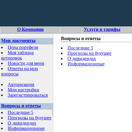
О Компании
Услуги и тарифы
Вопросы и ответы
Мои документы
Цена портфеля
Последние 5
Моя таблица
Прогнозы на будущее
котировок
О дивидендах
Новости для меня
Информационные
Ответы на мои
вопросы
Авторизация
Мои настройки
Зарегистрироваться
Вопросы и ответы
Последние 5
Прогнозы на будущее
О дивидендах
Информационные