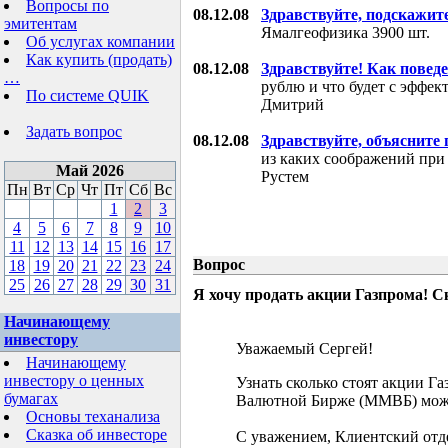
Вопросы по
08.12.08
Здравствуйте, подскажит
эмитентам
Ямалгеофизика 3900 шт.
Об услугах компании
Как купить (продать)
08.12.08
Здравствуйте! Как поведе
…
рублю и что будет с эффе
По системе QUIK
Дмитрий
Задать вопрос
08.12.08
Здравствуйте, объясните
из каких соображений при
Май 2026
Рустем
Пн
Вт
Ср
Чт
Пт
Сб
Вс
1
2
3
4
5
6
7
8
9
10
11
12
13
14
15
16
17
Вопрос
18
19
20
21
22
23
24
25
26
27
28
29
30
31
Я хочу продать акции Газпрома! С
Начинающему
инвестору
Уважаемый Сергей!
Начинающему
инвестору о ценных
Узнать сколько стоят акции Г
бумагах
Валютной Бирже (ММВБ) мож
Основы теханализа
Сказка об инвесторе
С уважением, Клиентский отд