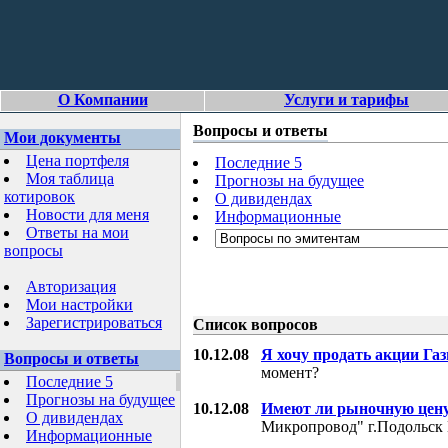
О Компании
Услуги и тарифы
Вопросы и ответы
Мои документы
Цена портфеля
Последние 5
Моя таблица
Прогнозы на будущее
котировок
О дивидендах
Новости для меня
Информационные
Ответы на мои
вопросы
Авторизация
Мои настройки
Зарегистрироваться
Список вопросов
10.12.08
Я хочу продать акции Га
Вопросы и ответы
момент?
Последние 5
Прогнозы на будущее
10.12.08
Имеют ли рыночную цену
О дивидендах
Микропровод" г.Подольск 
Информационные