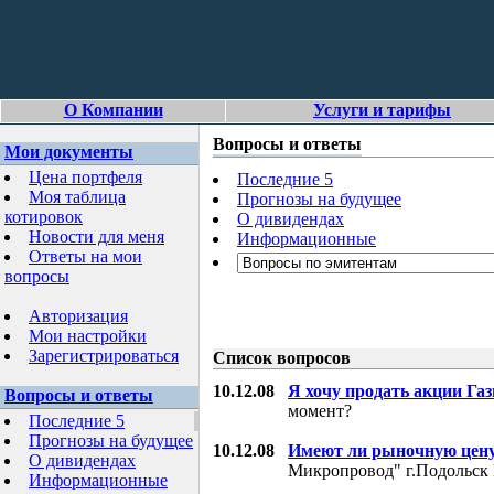
О Компании
Услуги и тарифы
Вопросы и ответы
Мои документы
Цена портфеля
Последние 5
Моя таблица
Прогнозы на будущее
котировок
О дивидендах
Новости для меня
Информационные
Ответы на мои
вопросы
Авторизация
Мои настройки
Зарегистрироваться
Список вопросов
10.12.08
Я хочу продать акции Га
Вопросы и ответы
момент?
Последние 5
Прогнозы на будущее
10.12.08
Имеют ли рыночную цену
О дивидендах
Микропровод" г.Подольск 
Информационные