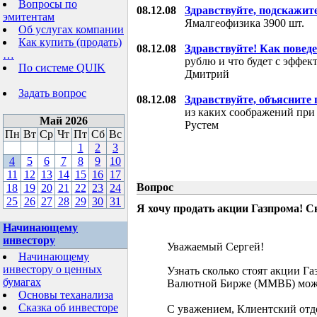
Вопросы по
08.12.08
Здравствуйте, подскажит
эмитентам
Ямалгеофизика 3900 шт.
Об услугах компании
Как купить (продать)
08.12.08
Здравствуйте! Как поведе
…
рублю и что будет с эффе
По системе QUIK
Дмитрий
Задать вопрос
08.12.08
Здравствуйте, объясните
из каких соображений при
Май 2026
Рустем
Пн
Вт
Ср
Чт
Пт
Сб
Вс
1
2
3
4
5
6
7
8
9
10
11
12
13
14
15
16
17
Вопрос
18
19
20
21
22
23
24
25
26
27
28
29
30
31
Я хочу продать акции Газпрома! С
Начинающему
инвестору
Уважаемый Сергей!
Начинающему
инвестору о ценных
Узнать сколько стоят акции Г
бумагах
Валютной Бирже (ММВБ) мож
Основы теханализа
Сказка об инвесторе
С уважением, Клиентский отд