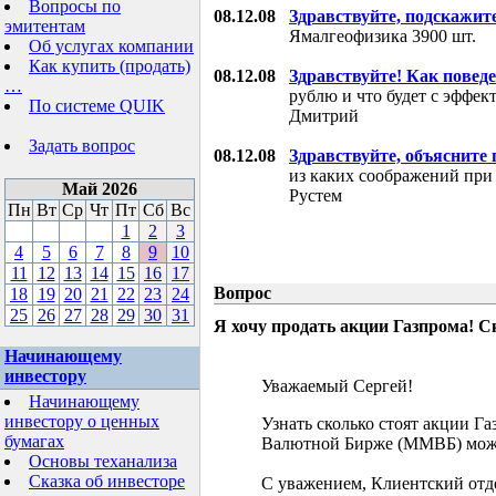
Вопросы по
08.12.08
Здравствуйте, подскажит
эмитентам
Ямалгеофизика 3900 шт.
Об услугах компании
Как купить (продать)
08.12.08
Здравствуйте! Как поведе
…
рублю и что будет с эффе
По системе QUIK
Дмитрий
Задать вопрос
08.12.08
Здравствуйте, объясните
из каких соображений при
Май 2026
Рустем
Пн
Вт
Ср
Чт
Пт
Сб
Вс
1
2
3
4
5
6
7
8
9
10
11
12
13
14
15
16
17
Вопрос
18
19
20
21
22
23
24
25
26
27
28
29
30
31
Я хочу продать акции Газпрома! С
Начинающему
инвестору
Уважаемый Сергей!
Начинающему
инвестору о ценных
Узнать сколько стоят акции Г
бумагах
Валютной Бирже (ММВБ) мож
Основы теханализа
Сказка об инвесторе
С уважением, Клиентский отд