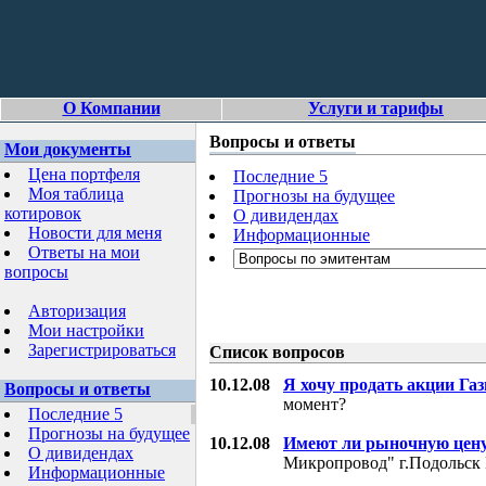
О Компании
Услуги и тарифы
Вопросы и ответы
Мои документы
Цена портфеля
Последние 5
Моя таблица
Прогнозы на будущее
котировок
О дивидендах
Новости для меня
Информационные
Ответы на мои
вопросы
Авторизация
Мои настройки
Зарегистрироваться
Список вопросов
10.12.08
Я хочу продать акции Га
Вопросы и ответы
момент?
Последние 5
Прогнозы на будущее
10.12.08
Имеют ли рыночную цену
О дивидендах
Микропровод" г.Подольск 
Информационные