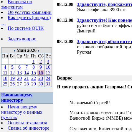
Вопросы по
08.12.08
Здравствуйте, подскажит
эмитентам
Ямалгеофизика 3900 шт.
Об услугах компании
Как купить (продать)
08.12.08
Здравствуйте! Как поведе
…
рублю и что будет с эффе
По системе QUIK
Дмитрий
Задать вопрос
08.12.08
Здравствуйте, объясните
из каких соображений при
Май 2026
Рустем
Пн
Вт
Ср
Чт
Пт
Сб
Вс
1
2
3
4
5
6
7
8
9
10
11
12
13
14
15
16
17
Вопрос
18
19
20
21
22
23
24
25
26
27
28
29
30
31
Я хочу продать акции Газпрома! С
Начинающему
инвестору
Уважаемый Сергей!
Начинающему
инвестору о ценных
Узнать сколько стоят акции Г
бумагах
Валютной Бирже (ММВБ) мож
Основы теханализа
Сказка об инвесторе
С уважением, Клиентский отд