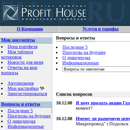
О Компании
Услуги и тарифы
Вопросы и ответы
Мои документы
Цена портфеля
Последние 5
Моя таблица
Прогнозы на будущее
котировок
О дивидендах
Новости для меня
Информационные
Ответы на мои
вопросы
Авторизация
Мои настройки
Зарегистрироваться
Список вопросов
10.12.08
Я хочу продать акции Га
Вопросы и ответы
момент?
Последние 5
Прогнозы на будущее
10.12.08
Имеют ли рыночную цену
О дивидендах
Микропровод" г.Подольск 
Информационные