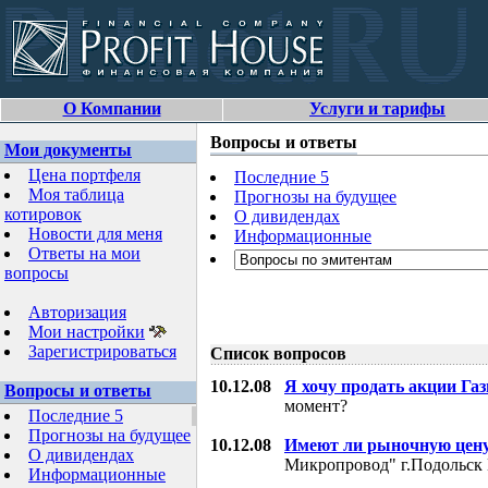
О Компании
Услуги и тарифы
Вопросы и ответы
Мои документы
Цена портфеля
Последние 5
Моя таблица
Прогнозы на будущее
котировок
О дивидендах
Новости для меня
Информационные
Ответы на мои
вопросы
Авторизация
Мои настройки
Зарегистрироваться
Список вопросов
10.12.08
Я хочу продать акции Га
Вопросы и ответы
момент?
Последние 5
Прогнозы на будущее
10.12.08
Имеют ли рыночную цену
О дивидендах
Микропровод" г.Подольск 
Информационные