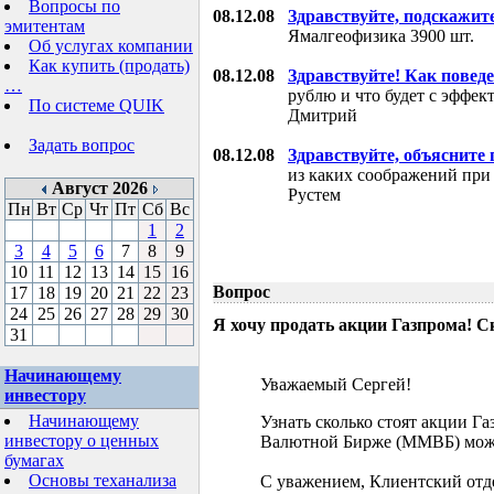
Вопросы по
08.12.08
Здравствуйте, подскажит
эмитентам
Ямалгеофизика 3900 шт.
Об услугах компании
Как купить (продать)
08.12.08
Здравствуйте! Как поведе
…
рублю и что будет с эффе
По системе QUIK
Дмитрий
Задать вопрос
08.12.08
Здравствуйте, объясните
из каких соображений при
Август 2026
Рустем
Пн
Вт
Ср
Чт
Пт
Сб
Вс
1
2
3
4
5
6
7
8
9
10
11
12
13
14
15
16
Вопрос
17
18
19
20
21
22
23
24
25
26
27
28
29
30
Я хочу продать акции Газпрома! С
31
Начинающему
Уважаемый Сергей!
инвестору
Начинающему
Узнать сколько стоят акции Г
инвестору о ценных
Валютной Бирже (ММВБ) мож
бумагах
Основы теханализа
С уважением, Клиентский отд