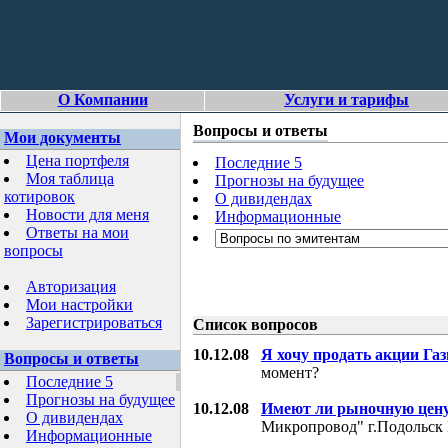
О Компании
Услуги и тарифы
Вопросы и ответы
Мои документы
Цена портфеля
Последние 5
Моя таблица
Прогнозы на будущее
котировок
О дивидендах
Новости для меня
Информационные
Ответы на мои
вопросы
Авторизация
Мои настройки
Зарегистрироваться
Список вопросов
10.12.08
Я хочу продать акции Га
Вопросы и ответы
момент?
Последние 5
Прогнозы на будущее
10.12.08
Имеют ли рыночную цену
О дивидендах
Микропровод" г.Подольск 
Информационные