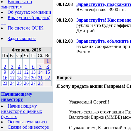
Вопросы по
08.12.08
Здравствуйте, подскажит
эмитентам
Ямалгеофизика 3900 шт.
Об услугах компании
Как купить (продать)
08.12.08
Здравствуйте! Как поведе
…
рублю и что будет с эффе
По системе QUIK
Дмитрий
Задать вопрос
08.12.08
Здравствуйте, объясните
из каких соображений при
Февраль 2026
Рустем
Пн
Вт
Ср
Чт
Пт
Сб
Вс
1
2
3
4
5
6
7
8
9
10
11
12
13
14
15
Вопрос
16
17
18
19
20
21
22
23
24
25
26
27
28
Я хочу продать акции Газпрома! С
Начинающему
инвестору
Уважаемый Сергей!
Начинающему
инвестору о ценных
Узнать сколько стоят акции Г
бумагах
Валютной Бирже (ММВБ) мож
Основы теханализа
Сказка об инвесторе
С уважением, Клиентский отд