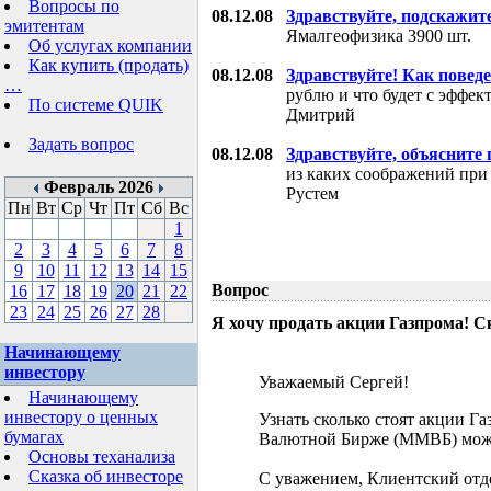
Вопросы по
08.12.08
Здравствуйте, подскажит
эмитентам
Ямалгеофизика 3900 шт.
Об услугах компании
Как купить (продать)
08.12.08
Здравствуйте! Как поведе
…
рублю и что будет с эффе
По системе QUIK
Дмитрий
Задать вопрос
08.12.08
Здравствуйте, объясните
из каких соображений при
Февраль 2026
Рустем
Пн
Вт
Ср
Чт
Пт
Сб
Вс
1
2
3
4
5
6
7
8
9
10
11
12
13
14
15
Вопрос
16
17
18
19
20
21
22
23
24
25
26
27
28
Я хочу продать акции Газпрома! С
Начинающему
инвестору
Уважаемый Сергей!
Начинающему
инвестору о ценных
Узнать сколько стоят акции Г
бумагах
Валютной Бирже (ММВБ) мож
Основы теханализа
Сказка об инвесторе
С уважением, Клиентский отд