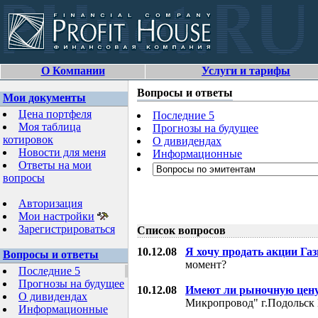
О Компании
Услуги и тарифы
Вопросы и ответы
Мои документы
Цена портфеля
Последние 5
Моя таблица
Прогнозы на будущее
котировок
О дивидендах
Новости для меня
Информационные
Ответы на мои
вопросы
Авторизация
Мои настройки
Зарегистрироваться
Список вопросов
10.12.08
Я хочу продать акции Га
Вопросы и ответы
момент?
Последние 5
Прогнозы на будущее
10.12.08
Имеют ли рыночную цену
О дивидендах
Микропровод" г.Подольск 
Информационные