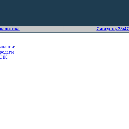
аналитика
7 августа, 23:47
омпании
:
родать)
QUIK