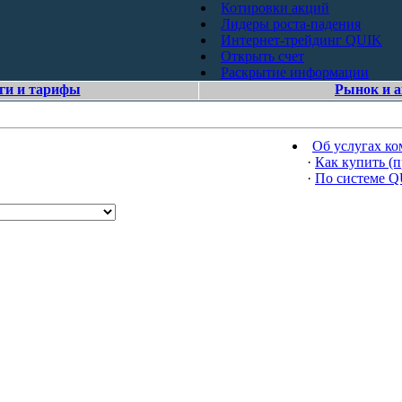
Котировки акций
Лидеры роста-падения
Интернет-трейдинг QUIK
Открыть счет
Раскрытие информации
ги и тарифы
Рынок и 
Об услугах к
·
Как купить (п
·
По системе 