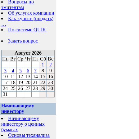
Вопросы по
эмитентам
Об услугах компании
Как купить (продать)
…
По системе QUIK
Задать вопрос
Август 2026
Пн
Вт
Ср
Чт
Пт
Сб
Вс
1
2
3
4
5
6
7
8
9
10
11
12
13
14
15
16
17
18
19
20
21
22
23
24
25
26
27
28
29
30
31
Начинающему
инвестору
Начинающему
инвестору о ценных
бумагах
Основы теханализа