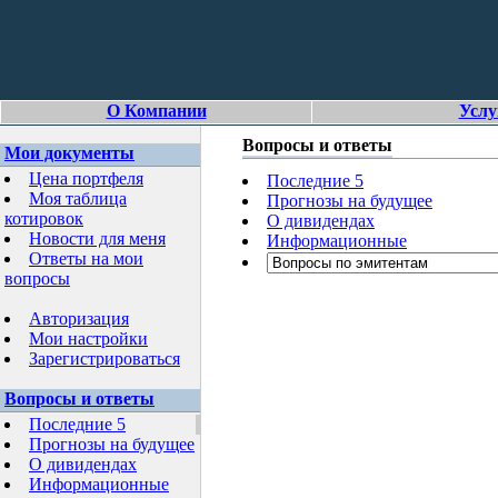
О Компании
Услу
Вопросы и ответы
Мои документы
Цена портфеля
Последние 5
Моя таблица
Прогнозы на будущее
котировок
О дивидендах
Новости для меня
Информационные
Ответы на мои
вопросы
Авторизация
Мои настройки
Зарегистрироваться
Вопросы и ответы
Последние 5
Прогнозы на будущее
О дивидендах
Информационные