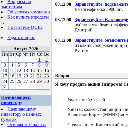
Вопросы по
08.12.08
Здравствуйте, подскажит
эмитентам
Ямалгеофизика 3900 шт.
Об услугах компании
Как купить (продать)
08.12.08
Здравствуйте! Как поведе
…
рублю и что будет с эффе
По системе QUIK
Дмитрий
Задать вопрос
08.12.08
Здравствуйте, объясните
из каких соображений при
Август 2026
Рустем
Пн
Вт
Ср
Чт
Пт
Сб
Вс
1
2
3
4
5
6
7
8
9
10
11
12
13
14
15
16
Вопрос
17
18
19
20
21
22
23
24
25
26
27
28
29
30
Я хочу продать акции Газпрома! С
31
Начинающему
Уважаемый Сергей!
инвестору
Начинающему
Узнать сколько стоят акции Г
инвестору о ценных
Валютной Бирже (ММВБ) мож
бумагах
Основы теханализа
С уважением, Клиентский отд