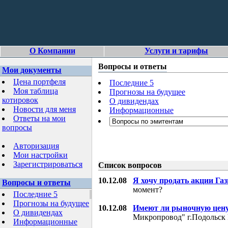
О Компании
Услуги и тарифы
Вопросы и ответы
Мои документы
Цена портфеля
Последние 5
Моя таблица
Прогнозы на будущее
котировок
О дивидендах
Новости для меня
Информационные
Ответы на мои
вопросы
Авторизация
Мои настройки
Зарегистрироваться
Список вопросов
10.12.08
Я хочу продать акции Га
Вопросы и ответы
момент?
Последние 5
Прогнозы на будущее
10.12.08
Имеют ли рыночную цену
О дивидендах
Микропровод" г.Подольск 
Информационные