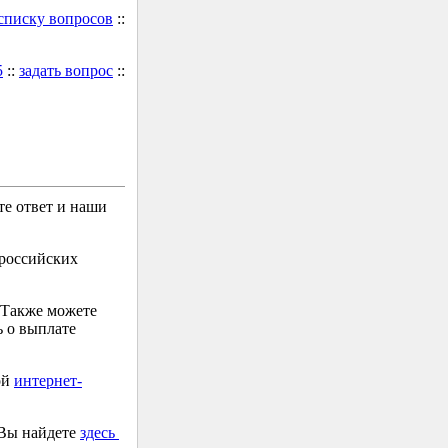
 списку вопросов
::
5
::
задать вопрос
::
е ответ и наши
 российских
 Также можете
 о выплате
ой
интернет-
 Вы найдете
здесь