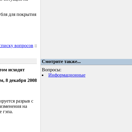
убля для покрытия
 списку вопросов
::
Смотрите также...
том исходят
Вопросы:
Информационные
м, 8 декабря 2008
ируется разрыв с
 изменения на
 гэпа.