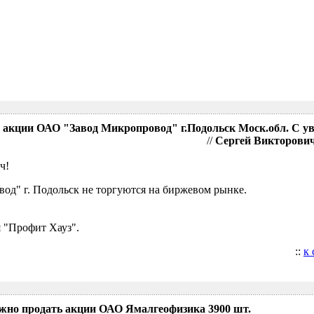
акции ОАО "Завод Микропровод" г.Подольск Моск.обл. С у
//
Сергей Викторович,
ч!
д" г. Подольск не торгуются на биржевом рынке.
 "Профит Хауз".
::
к
ожно продать акции ОАО Ямалгеофизика 3900 шт.