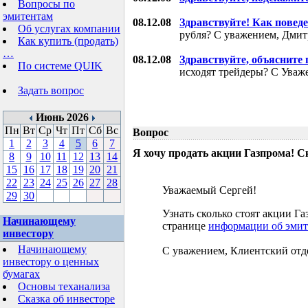
Вопросы по
эмитентам
08.12.08
Здравствуйте! Как поведе
Об услугах компании
рубля? С уважением, Дми
Как купить (продать)
…
08.12.08
Здравствуйте, объясните
По системе QUIK
исходят трейдеры? С Уваж
Задать вопрос
Июнь 2026
Пн
Вт
Ср
Чт
Пт
Сб
Вс
Вопрос
1
2
3
4
5
6
7
Я хочу продать акции Газпрома! С
8
9
10
11
12
13
14
15
16
17
18
19
20
21
22
23
24
25
26
27
28
Уважаемый Сергей!
29
30
Узнать сколько стоят акции 
Начинающему
странице
информации об эмит
инвестору
Начинающему
С уважением, Клиентский отд
инвестору о ценных
бумагах
Основы теханализа
Сказка об инвесторе