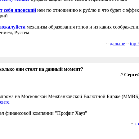
т себя японский
иен по отношению к рублю и что будет с эффе
трий
 пожалуйста
механизм образования гэпов и из каких соображени
ением, Рустем
::
дальше
::
top 
колько они стоят на данный момент?
//
Сергей
Газпрома на Московской Межбанковской Валютной Бирже (ММВБ
енте
.
ел финансовой компании "Профит Хауз"
::
к