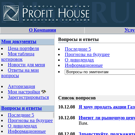
О Компании
Услу
Вопросы и ответы
Мои документы
Цена портфеля
Последние 5
Моя таблица
Прогнозы на будущее
котировок
О дивидендах
Новости для меня
Информационные
Ответы на мои
вопросы
Авторизация
Мои настройки
Зарегистрироваться
Список вопросов
10.12.08
Я хочу продать акции Га
Вопросы и ответы
Последние 5
10.12.08
Имеют ли рыночную цену
Прогнозы на будущее
Вам.
О дивидендах
Информационные
08.12.08
Здравствуйте, подскажит