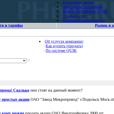
Котировки акций
Лидеры роста-падения
Интернет-трейдинг QUIK
Открыть счет
Раскрытие информации
ги и тарифы
Рынок и 
Об услугах компании
:
·
Как купить (продать)
·
По системе QUIK
зпрома! Сколько
они стоят на данный момент?
 простые акции
ОАО "Завод Микропровод" г.Подольск Моск.об
е кому можно
продать акции ОАО Ямалгеофизика 3900 шт.