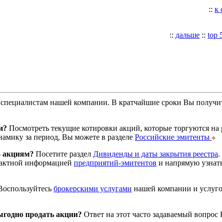
::
к
::
дальше
::
top 
специалистам нашей компании. В кратчайшие сроки Вы получит
и?
Посмотреть текущие котировки акций, которые торгуются на
намику за период, Вы можете в разделе
Российские эмитенты
о акциям?
Посетите раздел
Дивиденды и даты закрытия реестра
.
тактной информацией
предприятий-эмитентов
и напрямую узнать
оспользуйтесь
брокерскими услугами
нашей компании и услуг
годно продать акции?
Ответ на этот часто задаваемый вопрос