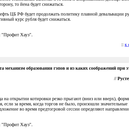
орону, то йена будет снижаться.
нефть ЦБ РФ будет продолжать политику плавной девальвации р
ивный курс рубля будет снижаться.
 "Профит Хауз".
::
к
та механизм образования гэпов и из каких соображений при э
//
Русте
гда на открытии котировки резко прыгают (вниз или вверх), форм
я, если за время, когда торгов не было, произошли значительные
ложение во время предтогровой сессии определяют направление
 "Профит Хауз".