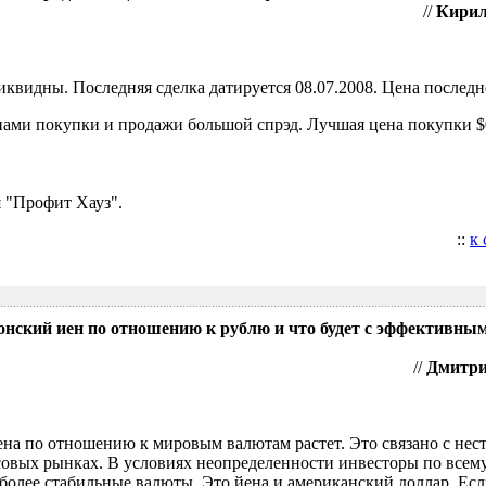
//
Кирил
видны. Последняя сделка датируется 08.07.2008. Цена последне
ами покупки и продажи большой спрэд. Лучшая цена покупки $0
 "Профит Хауз".
::
к
понский иен по отношению к рублю и что будет с эффективны
//
Дмитрий
ена по отношению к мировым валютам растет. Это связано с нес
овых рынках. В условиях неопределенности инвесторы по всем
более стабильные валюты. Это йена и американский доллар. Есл