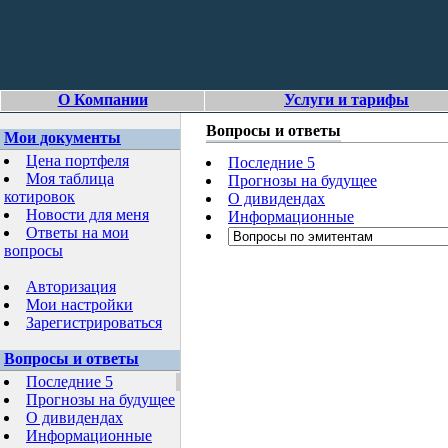
О Компании
Услуги и тарифы
Вопросы и ответы
Мои документы
Цена портфеля
Последние 5
Моя таблица
Прогнозы на будущее
котировок
О дивидендах
Новости для меня
Информационные
Ответы на мои
вопросы
Авторизация
Мои настройки
Зарегистрироваться
Вопросы и ответы
Последние 5
Прогнозы на будущее
О дивидендах
Информационные