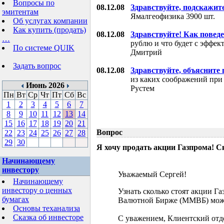
Вопросы по
08.12.08
Здравствуйте, подскажит
эмитентам
Ямалгеофизика 3900 шт.
Об услугах компании
Как купить (продать)
08.12.08
Здравствуйте! Как поведе
…
рублю и что будет с эффе
По системе QUIK
Дмитрий
Задать вопрос
08.12.08
Здравствуйте, объясните
из каких соображений при
Июнь 2026
Рустем
Пн
Вт
Ср
Чт
Пт
Сб
Вс
1
2
3
4
5
6
7
8
9
10
11
12
13
14
15
16
17
18
19
20
21
Вопрос
22
23
24
25
26
27
28
29
30
Я хочу продать акции Газпрома! С
Начинающему
инвестору
Уважаемый Сергей!
Начинающему
инвестору о ценных
Узнать сколько стоят акции Г
бумагах
Валютной Бирже (ММВБ) мож
Основы теханализа
Сказка об инвесторе
С уважением, Клиентский отд