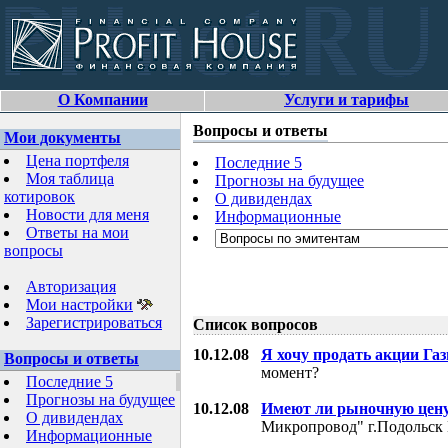
О Компании
Услуги и тарифы
Вопросы и ответы
Мои документы
Цена портфеля
Последние 5
Моя таблица
Прогнозы на будущее
котировок
О дивидендах
Новости для меня
Информационные
Ответы на мои
вопросы
Авторизация
Мои настройки
Зарегистрироваться
Список вопросов
10.12.08
Я хочу продать акции Га
Вопросы и ответы
момент?
Последние 5
Прогнозы на будущее
10.12.08
Имеют ли рыночную цену
О дивидендах
Микропровод" г.Подольск 
Информационные