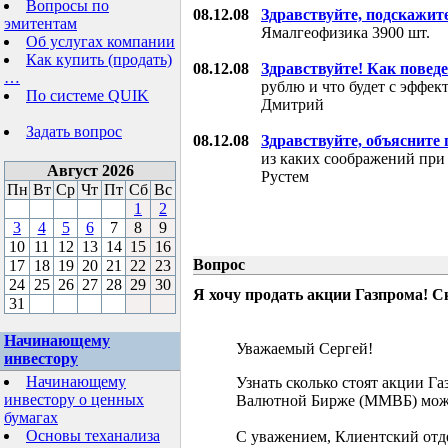
Вопросы по
08.12.08
Здравствуйте, подскажит
эмитентам
Ямалгеофизика 3900 шт.
Об услугах компании
Как купить (продать)
08.12.08
Здравствуйте! Как поведе
…
рублю и что будет с эффе
По системе QUIK
Дмитрий
Задать вопрос
08.12.08
Здравствуйте, объясните
из каких соображений при
Август 2026
Рустем
Пн
Вт
Ср
Чт
Пт
Сб
Вс
1
2
3
4
5
6
7
8
9
10
11
12
13
14
15
16
Вопрос
17
18
19
20
21
22
23
24
25
26
27
28
29
30
Я хочу продать акции Газпрома! С
31
Начинающему
Уважаемый Сергей!
инвестору
Начинающему
Узнать сколько стоят акции Г
инвестору о ценных
Валютной Бирже (ММВБ) мож
бумагах
Основы теханализа
С уважением, Клиентский отд