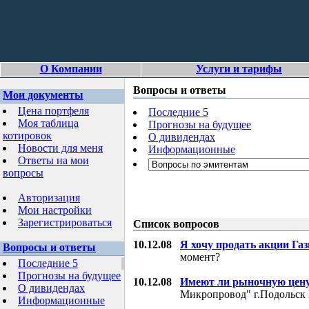
О Компании
Услуги и тарифы
Вопросы и ответы
Мои документы
Цена портфеля
Последние 5
Моя таблица
Прогнозы на будущее
котировок
О дивидендах
Новости для меня
Информационные
Ответы на мои
вопросы
Авторизация
Мои настройки
Зарегистрироваться
Список вопросов
10.12.08
Я хочу продать акции Га
Вопросы и ответы
момент?
Последние 5
Прогнозы на будущее
10.12.08
Имеют ли рыночную цену
О дивидендах
Микропровод" г.Подольск 
Информационные