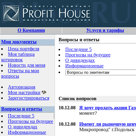
О Компании
Услуги и тарифы
Вопросы и ответы
Мои документы
Цена портфеля
Последние 5
Моя таблица
Прогнозы на будущее
котировок
О дивидендах
Новости для меня
Информационные
Ответы на мои
вопросы
Авторизация
Мои настройки
Зарегистрироваться
Список вопросов
10.12.08
Я хочу продать акции Га
Вопросы и ответы
момент?
Последние 5
Прогнозы на будущее
10.12.08
Имеют ли рыночную цену
О дивидендах
Микропровод" г.Подольск 
Информационные