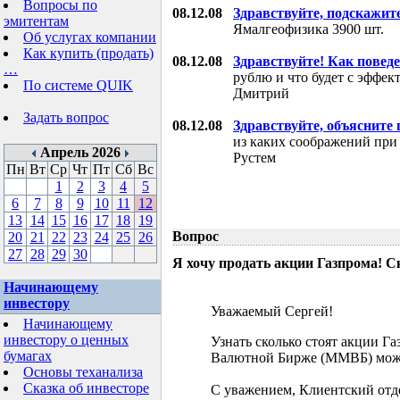
Вопросы по
08.12.08
Здравствуйте, подскажит
эмитентам
Ямалгеофизика 3900 шт.
Об услугах компании
Как купить (продать)
08.12.08
Здравствуйте! Как поведе
…
рублю и что будет с эффе
По системе QUIK
Дмитрий
Задать вопрос
08.12.08
Здравствуйте, объясните
из каких соображений при
Апрель 2026
Рустем
Пн
Вт
Ср
Чт
Пт
Сб
Вс
1
2
3
4
5
6
7
8
9
10
11
12
13
14
15
16
17
18
19
Вопрос
20
21
22
23
24
25
26
27
28
29
30
Я хочу продать акции Газпрома! С
Начинающему
инвестору
Уважаемый Сергей!
Начинающему
инвестору о ценных
Узнать сколько стоят акции Г
бумагах
Валютной Бирже (ММВБ) мож
Основы теханализа
Сказка об инвесторе
С уважением, Клиентский отд