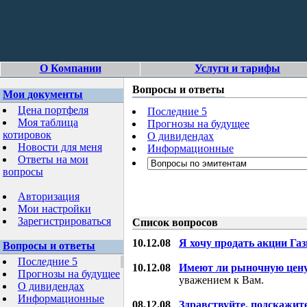
О Компании
Услуги и тарифы
Вопросы и ответы
Мои документы
Цена портфеля
Последние 5
Моя таблица
Прогнозы на будущее
котировок
О дивидендах
Новости для меня
Информационные
Ответы на мои
вопросы
Авторизация
Мои настройки
Зарегистрироваться
Список вопросов
10.12.08
Я хочу продать акции Га
Вопросы и ответы
Последние 5
10.12.08
Имеют ли рыночную цену
Прогнозы на будущее
уважением к Вам.
О дивидендах
Информационные
08.12.08
Здравствуйте, подскажит