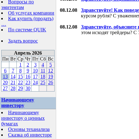
Вопросы по
эмитентам
08.12.08
Здравствуйте! Как поведе
Об услугах компании
курсом рубля? С уважени
Как купить (продать)
…
08.12.08
Здравствуйте, объясните
По системе QUIK
этом исходят трейдеры? С
Задать вопрос
Апрель 2026
Пн
Вт
Ср
Чт
Пт
Сб
Вс
1
2
3
4
5
6
7
8
9
10
11
12
13
14
15
16
17
18
19
20
21
22
23
24
25
26
27
28
29
30
Начинающему
инвестору
Начинающему
инвестору о ценных
бумагах
Основы теханализа
Сказка об инвесторе