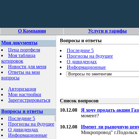
О Компании
Услуги и тарифы
Вопросы и ответы
Мои документы
Цена портфеля
Последние 5
Моя таблица
Прогнозы на будущее
котировок
О дивидендах
Новости для меня
Информационные
Ответы на мои
вопросы
Авторизация
Мои настройки
Зарегистрироваться
Список вопросов
10.12.08
Я хочу продать акции Га
Вопросы и ответы
момент?
Последние 5
Прогнозы на будущее
10.12.08
Имеют ли рыночную цену
О дивидендах
Микропровод" г.Подольск 
Информационные