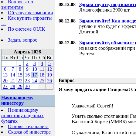
Вопросы по
08.12.08
Здравствуйте, подскажит
эмитентам
Ямалгеофизика 3900 шт.
Об услугах компании
Как купить (продать)
08.12.08
Здравствуйте! Как поведе
…
рублю и что будет с эффе
По системе QUIK
Дмитрий
Задать вопрос
08.12.08
Здравствуйте, объясните
из каких соображений при
Апрель 2026
Рустем
Пн
Вт
Ср
Чт
Пт
Сб
Вс
1
2
3
4
5
6
7
8
9
10
11
12
13
14
15
16
17
18
19
Вопрос
20
21
22
23
24
25
26
27
28
29
30
Я хочу продать акции Газпрома! С
Начинающему
инвестору
Уважаемый Сергей!
Начинающему
инвестору о ценных
Узнать сколько стоят акции Г
бумагах
Валютной Бирже (ММВБ) мож
Основы теханализа
Сказка об инвесторе
С уважением, Клиентский отд