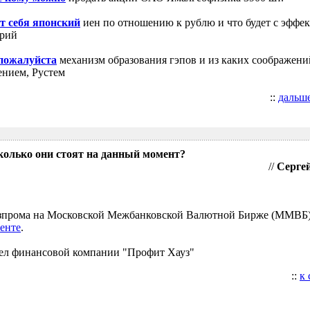
т себя японский
иен по отношению к рублю и что будет с эффе
трий
 пожалуйста
механизм образования гэпов и из каких соображени
ением, Рустем
::
дальш
колько они стоят на данный момент?
//
Сергей
Газпрома на Московской Межбанковской Валютной Бирже (ММВБ
енте
.
ел финансовой компании "Профит Хауз"
::
к