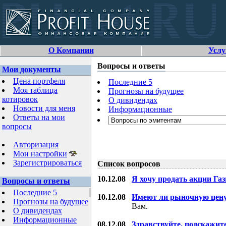
О Компании
Услу
Вопросы и ответы
Мои документы
Цена портфеля
Последние 5
Моя таблица
Прогнозы на будущее
котировок
О дивидендах
Новости для меня
Информационные
Ответы на мои
вопросы
Авторизация
Мои настройки
Зарегистрироваться
Список вопросов
10.12.08
Я хочу продать акции Га
Вопросы и ответы
Последние 5
10.12.08
Имеют ли рыночную цену
Прогнозы на будущее
Вам.
О дивидендах
Информационные
08.12.08
Здравствуйте, подскажит