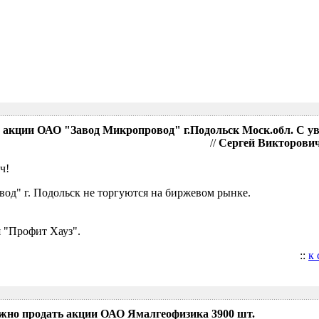
акции ОАО "Завод Микропровод" г.Подольск Моск.обл. С у
//
Сергей Викторович,
ч!
д" г. Подольск не торгуются на биржевом рынке.
 "Профит Хауз".
::
к
ожно продать акции ОАО Ямалгеофизика 3900 шт.