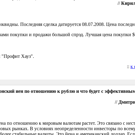
//
Кирил
видны. Последняя сделка датируется 08.07.2008. Цена последне
ами покупки и продажи большой спрэд. Лучшая цена покупки $0
 "Профит Хауз".
::
к
понский иен по отношению к рублю и что будет с эффективны
//
Дмитрий
ена по отношению к мировым валютам растет. Это связано с нес
овых рынках. В условиях неопределенности инвесторы по всем
более стабильные валюты. Это йена и американский доллар. Есл