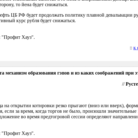
орону, то йена будет снижаться.
нефть ЦБ РФ будет продолжать политику плавной девальвации р
ивный курс рубля будет снижаться.
 "Профит Хауз".
::
к
та механизм образования гэпов и из каких соображений при э
//
Русте
гда на открытии котировки резко прыгают (вниз или вверх), форм
я, если за время, когда торгов не было, произошли значительные
ложение во время предтогровой сессии определяют направление
 "Профит Хауз".