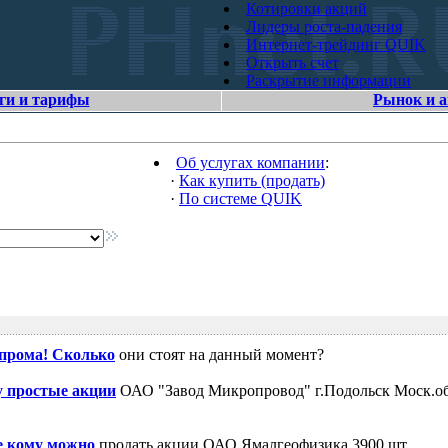
Котировки акций
Лидеры роста-падения
Интернет-трейдинг QUIK
Открыть счет
Раскрытие информации
ги и тарифы
Рынок и 
Об услугах компании
:
·
Как купить (продать)
·
По системе QUIK
зпрома! Сколько
они стоят на данный момент?
 простые акции
ОАО "Завод Микропровод" г.Подольск Моск.об
е кому можно
продать акции ОАО Ямалгеофизика 3900 шт.