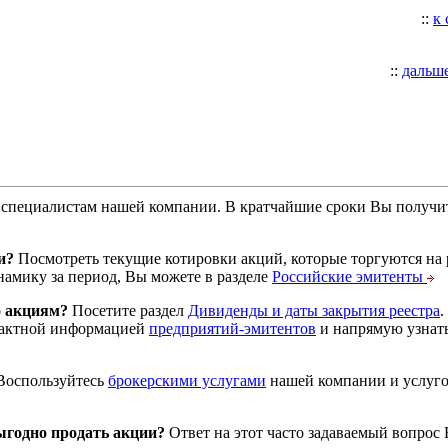
::
к
::
дальш
специалистам нашей компании. В кратчайшие сроки Вы получит
и?
Посмотреть текущие котировки акций, которые торгуются на
намику за период, Вы можете в разделе
Российские эмитенты
о акциям?
Посетите раздел
Дивиденды и даты закрытия реестра
.
тактной информацией
предприятий-эмитентов
и напрямую узнать
оспользуйтесь
брокерскими услугами
нашей компании и услуг
годно продать акции?
Ответ на этот часто задаваемый вопрос