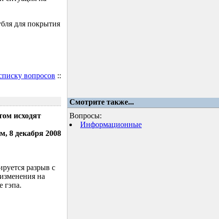
убля для покрытия
 списку вопросов
::
Смотрите также...
том исходят
Вопросы:
Информационные
м, 8 декабря 2008
ируется разрыв с
 изменения на
 гэпа.