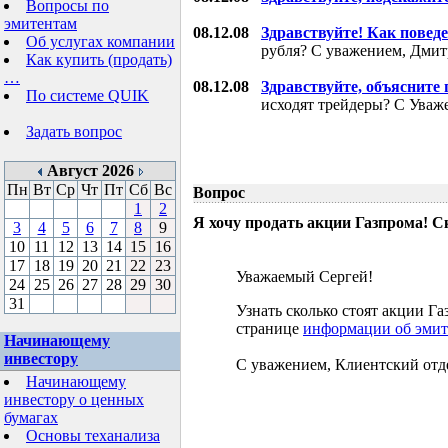
Вопросы по
эмитентам
08.12.08
Здравствуйте! Как поведе
Об услугах компании
рубля? С уважением, Дми
Как купить (продать)
…
08.12.08
Здравствуйте, объясните
По системе QUIK
исходят трейдеры? С Уваж
Задать вопрос
Август 2026
Пн
Вт
Ср
Чт
Пт
Сб
Вс
Вопрос
1
2
Я хочу продать акции Газпрома! С
3
4
5
6
7
8
9
10
11
12
13
14
15
16
17
18
19
20
21
22
23
Уважаемый Сергей!
24
25
26
27
28
29
30
31
Узнать сколько стоят акции 
странице
информации об эмит
Начинающему
инвестору
С уважением, Клиентский отд
Начинающему
инвестору о ценных
бумагах
Основы теханализа