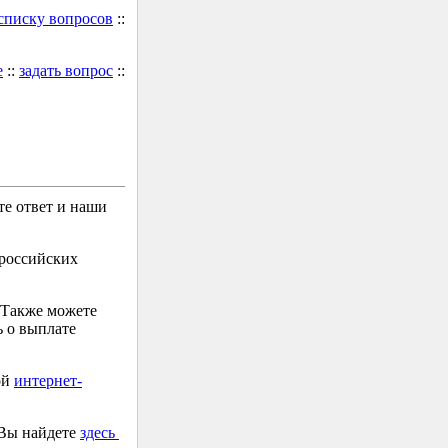
 списку вопросов
::
е
::
задать вопрос
::
е ответ и наши
 российских
 Также можете
 о выплате
ой
интернет-
 Вы найдете
здесь