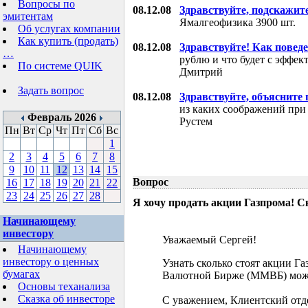
Вопросы по
08.12.08
Здравствуйте, подскажит
эмитентам
Ямалгеофизика 3900 шт.
Об услугах компании
Как купить (продать)
08.12.08
Здравствуйте! Как поведе
…
рублю и что будет с эффе
По системе QUIK
Дмитрий
Задать вопрос
08.12.08
Здравствуйте, объясните
из каких соображений при
Февраль 2026
Рустем
Пн
Вт
Ср
Чт
Пт
Сб
Вс
1
2
3
4
5
6
7
8
9
10
11
12
13
14
15
Вопрос
16
17
18
19
20
21
22
23
24
25
26
27
28
Я хочу продать акции Газпрома! С
Начинающему
инвестору
Уважаемый Сергей!
Начинающему
инвестору о ценных
Узнать сколько стоят акции Г
бумагах
Валютной Бирже (ММВБ) мож
Основы теханализа
Сказка об инвесторе
С уважением, Клиентский отд