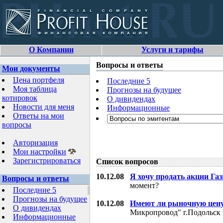
О Компании
Услуги и тарифы
Вопросы и ответы
Мои документы
Цена портфеля
Последние 5
Моя таблица
Прогнозы на будущее
котировок
О дивидендах
Новости для меня
Информационные
Ответы на мои
вопросы
Авторизация
Мои настройки
Зарегистрироваться
Список вопросов
10.12.08
Я хочу продать акции Га
Вопросы и ответы
момент?
Последние 5
Прогнозы на будущее
10.12.08
Имеют ли рыночную цену
О дивидендах
Микропровод" г.Подольск 
Информационные