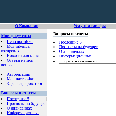
О Компании
Услуги и тарифы
Вопросы и ответы
Мои документы
Цена портфеля
Последние 5
Моя таблица
Прогнозы на будущее
котировок
О дивидендах
Новости для меня
Информационные
Ответы на мои
вопросы
Авторизация
Мои настройки
Зарегистрироваться
Вопросы и ответы
Последние 5
Прогнозы на будущее
О дивидендах
Информационные