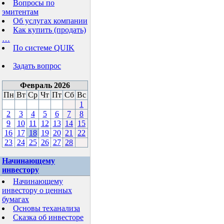
Вопросы по
эмитентам
Об услугах компании
Как купить (продать)
…
По системе QUIK
Задать вопрос
Февраль 2026
Пн
Вт
Ср
Чт
Пт
Сб
Вс
1
2
3
4
5
6
7
8
9
10
11
12
13
14
15
16
17
18
19
20
21
22
23
24
25
26
27
28
Начинающему
инвестору
Начинающему
инвестору о ценных
бумагах
Основы теханализа
Сказка об инвесторе