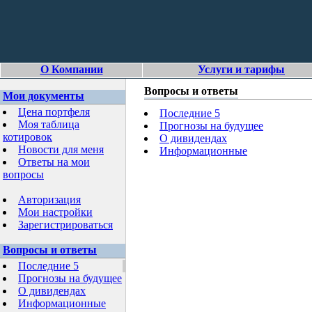
О Компании
Услуги и тарифы
Вопросы и ответы
Мои документы
Цена портфеля
Последние 5
Моя таблица
Прогнозы на будущее
котировок
О дивидендах
Новости для меня
Информационные
Ответы на мои
вопросы
Авторизация
Мои настройки
Зарегистрироваться
Вопросы и ответы
Последние 5
Прогнозы на будущее
О дивидендах
Информационные