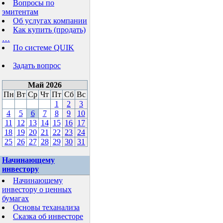
Вопросы по
эмитентам
Об услугах компании
Как купить (продать)
…
По системе QUIK
Задать вопрос
Май 2026
Пн
Вт
Ср
Чт
Пт
Сб
Вс
1
2
3
4
5
6
7
8
9
10
11
12
13
14
15
16
17
18
19
20
21
22
23
24
25
26
27
28
29
30
31
Начинающему
инвестору
Начинающему
инвестору о ценных
бумагах
Основы теханализа
Сказка об инвесторе