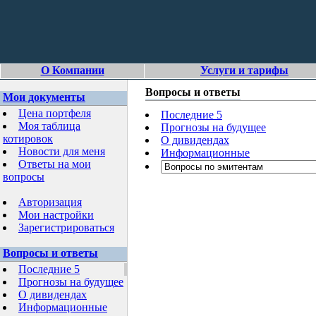
О Компании
Услуги и тарифы
Вопросы и ответы
Мои документы
Цена портфеля
Последние 5
Моя таблица
Прогнозы на будущее
котировок
О дивидендах
Новости для меня
Информационные
Ответы на мои
вопросы
Авторизация
Мои настройки
Зарегистрироваться
Вопросы и ответы
Последние 5
Прогнозы на будущее
О дивидендах
Информационные