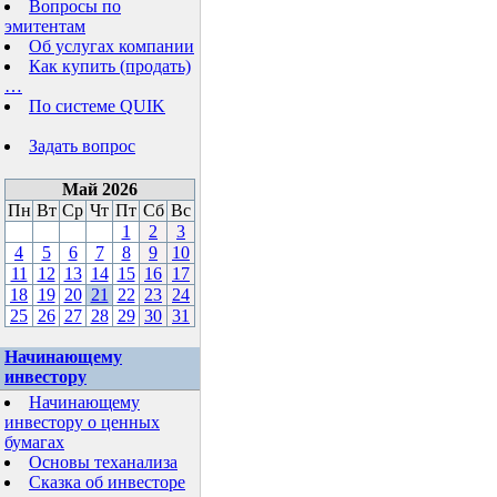
Вопросы по
эмитентам
Об услугах компании
Как купить (продать)
…
По системе QUIK
Задать вопрос
Май 2026
Пн
Вт
Ср
Чт
Пт
Сб
Вс
1
2
3
4
5
6
7
8
9
10
11
12
13
14
15
16
17
18
19
20
21
22
23
24
25
26
27
28
29
30
31
Начинающему
инвестору
Начинающему
инвестору о ценных
бумагах
Основы теханализа
Сказка об инвесторе