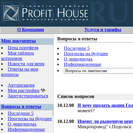
О Компании
Услуги и тарифы
Вопросы и ответы
Мои документы
Цена портфеля
Последние 5
Моя таблица
Прогнозы на будущее
котировок
О дивидендах
Новости для меня
Информационные
Ответы на мои
вопросы
Авторизация
Мои настройки
Зарегистрироваться
Список вопросов
10.12.08
Я хочу продать акции Га
Вопросы и ответы
момент?
Последние 5
Прогнозы на будущее
10.12.08
Имеют ли рыночную цену
О дивидендах
Микропровод" г.Подольск 
Информационные