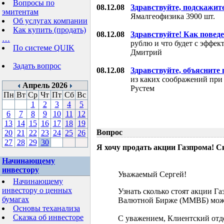
Вопросы по
08.12.08
Здравствуйте, подскажит
эмитентам
Ямалгеофизика 3900 шт.
Об услугах компании
Как купить (продать)
08.12.08
Здравствуйте! Как поведе
…
рублю и что будет с эффе
По системе QUIK
Дмитрий
Задать вопрос
08.12.08
Здравствуйте, объясните
из каких соображений при
Апрель 2026
Рустем
Пн
Вт
Ср
Чт
Пт
Сб
Вс
1
2
3
4
5
6
7
8
9
10
11
12
13
14
15
16
17
18
19
Вопрос
20
21
22
23
24
25
26
27
28
29
30
Я хочу продать акции Газпрома! С
Начинающему
инвестору
Уважаемый Сергей!
Начинающему
инвестору о ценных
Узнать сколько стоят акции Г
бумагах
Валютной Бирже (ММВБ) мож
Основы теханализа
Сказка об инвесторе
С уважением, Клиентский отд