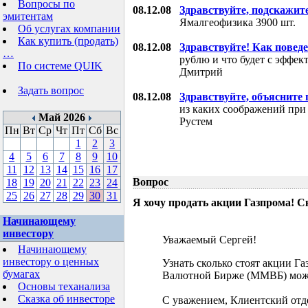
Вопросы по
08.12.08
Здравствуйте, подскажит
эмитентам
Ямалгеофизика 3900 шт.
Об услугах компании
Как купить (продать)
08.12.08
Здравствуйте! Как поведе
…
рублю и что будет с эффе
По системе QUIK
Дмитрий
Задать вопрос
08.12.08
Здравствуйте, объясните
из каких соображений при
Май 2026
Рустем
Пн
Вт
Ср
Чт
Пт
Сб
Вс
1
2
3
4
5
6
7
8
9
10
11
12
13
14
15
16
17
Вопрос
18
19
20
21
22
23
24
25
26
27
28
29
30
31
Я хочу продать акции Газпрома! С
Начинающему
инвестору
Уважаемый Сергей!
Начинающему
инвестору о ценных
Узнать сколько стоят акции Г
бумагах
Валютной Бирже (ММВБ) мож
Основы теханализа
Сказка об инвесторе
С уважением, Клиентский отд