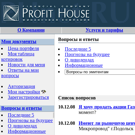
О Компании
Услуги и тарифы
Вопросы и ответы
Мои документы
Цена портфеля
Последние 5
Моя таблица
Прогнозы на будущее
котировок
О дивидендах
Новости для меня
Информационные
Ответы на мои
вопросы
Авторизация
Мои настройки
Зарегистрироваться
Список вопросов
10.12.08
Я хочу продать акции Га
Вопросы и ответы
момент?
Последние 5
Прогнозы на будущее
10.12.08
Имеют ли рыночную цену
О дивидендах
Микропровод" г.Подольск 
Информационные