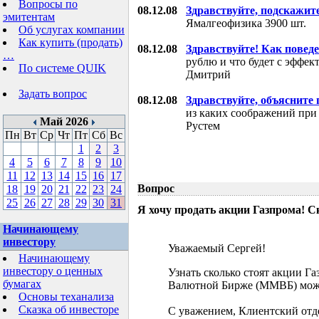
Вопросы по
08.12.08
Здравствуйте, подскажит
эмитентам
Ямалгеофизика 3900 шт.
Об услугах компании
Как купить (продать)
08.12.08
Здравствуйте! Как поведе
…
рублю и что будет с эффе
По системе QUIK
Дмитрий
Задать вопрос
08.12.08
Здравствуйте, объясните
из каких соображений при
Май 2026
Рустем
Пн
Вт
Ср
Чт
Пт
Сб
Вс
1
2
3
4
5
6
7
8
9
10
11
12
13
14
15
16
17
Вопрос
18
19
20
21
22
23
24
25
26
27
28
29
30
31
Я хочу продать акции Газпрома! С
Начинающему
инвестору
Уважаемый Сергей!
Начинающему
инвестору о ценных
Узнать сколько стоят акции Г
бумагах
Валютной Бирже (ММВБ) мож
Основы теханализа
Сказка об инвесторе
С уважением, Клиентский отд