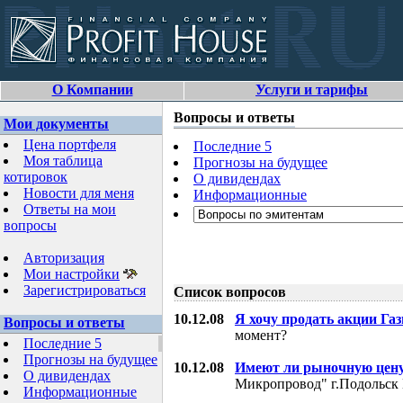
О Компании
Услуги и тарифы
Вопросы и ответы
Мои документы
Цена портфеля
Последние 5
Моя таблица
Прогнозы на будущее
котировок
О дивидендах
Новости для меня
Информационные
Ответы на мои
вопросы
Авторизация
Мои настройки
Зарегистрироваться
Список вопросов
10.12.08
Я хочу продать акции Га
Вопросы и ответы
момент?
Последние 5
Прогнозы на будущее
10.12.08
Имеют ли рыночную цену
О дивидендах
Микропровод" г.Подольск 
Информационные