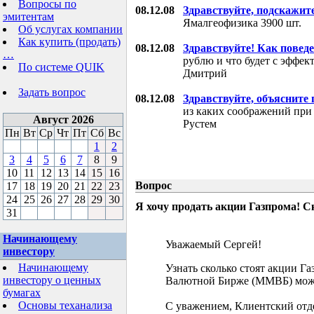
Вопросы по
08.12.08
Здравствуйте, подскажит
эмитентам
Ямалгеофизика 3900 шт.
Об услугах компании
Как купить (продать)
08.12.08
Здравствуйте! Как поведе
…
рублю и что будет с эффе
По системе QUIK
Дмитрий
Задать вопрос
08.12.08
Здравствуйте, объясните
из каких соображений при
Август 2026
Рустем
Пн
Вт
Ср
Чт
Пт
Сб
Вс
1
2
3
4
5
6
7
8
9
10
11
12
13
14
15
16
Вопрос
17
18
19
20
21
22
23
24
25
26
27
28
29
30
Я хочу продать акции Газпрома! С
31
Начинающему
Уважаемый Сергей!
инвестору
Начинающему
Узнать сколько стоят акции Г
инвестору о ценных
Валютной Бирже (ММВБ) мож
бумагах
Основы теханализа
С уважением, Клиентский отд