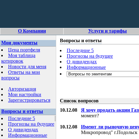
О Компании
Услуги и тарифы
Вопросы и ответы
Мои документы
Цена портфеля
Последние 5
Моя таблица
Прогнозы на будущее
котировок
О дивидендах
Новости для меня
Информационные
Ответы на мои
вопросы
Авторизация
Мои настройки
Зарегистрироваться
Список вопросов
10.12.08
Я хочу продать акции Га
Вопросы и ответы
момент?
Последние 5
Прогнозы на будущее
10.12.08
Имеют ли рыночную цену
О дивидендах
Микропровод" г.Подольск 
Информационные