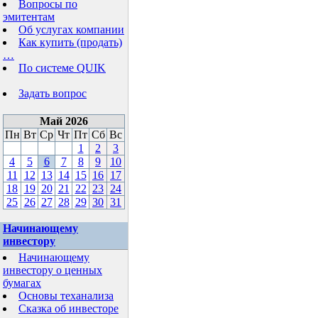
Вопросы по
эмитентам
Об услугах компании
Как купить (продать)
…
По системе QUIK
Задать вопрос
Май 2026
Пн
Вт
Ср
Чт
Пт
Сб
Вс
1
2
3
4
5
6
7
8
9
10
11
12
13
14
15
16
17
18
19
20
21
22
23
24
25
26
27
28
29
30
31
Начинающему
инвестору
Начинающему
инвестору о ценных
бумагах
Основы теханализа
Сказка об инвесторе