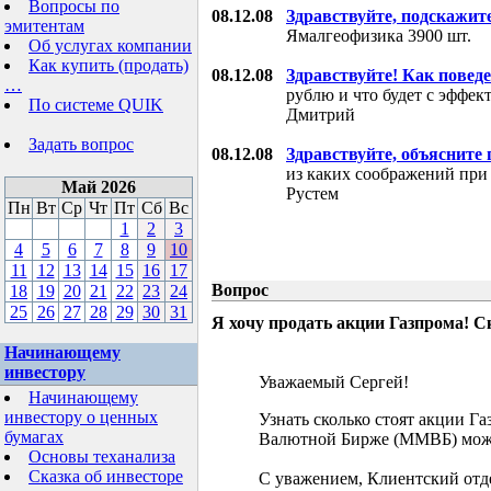
Вопросы по
08.12.08
Здравствуйте, подскажит
эмитентам
Ямалгеофизика 3900 шт.
Об услугах компании
Как купить (продать)
08.12.08
Здравствуйте! Как поведе
…
рублю и что будет с эффе
По системе QUIK
Дмитрий
Задать вопрос
08.12.08
Здравствуйте, объясните
из каких соображений при
Май 2026
Рустем
Пн
Вт
Ср
Чт
Пт
Сб
Вс
1
2
3
4
5
6
7
8
9
10
11
12
13
14
15
16
17
Вопрос
18
19
20
21
22
23
24
25
26
27
28
29
30
31
Я хочу продать акции Газпрома! С
Начинающему
инвестору
Уважаемый Сергей!
Начинающему
инвестору о ценных
Узнать сколько стоят акции Г
бумагах
Валютной Бирже (ММВБ) мож
Основы теханализа
Сказка об инвесторе
С уважением, Клиентский отд