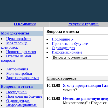
О Компании
Услуги и тарифы
Вопросы и ответы
Мои документы
Цена портфеля
Последние 5
Моя таблица
Прогнозы на будущее
котировок
О дивидендах
Новости для меня
Информационные
Ответы на мои
вопросы
Авторизация
Мои настройки
Зарегистрироваться
Список вопросов
10.12.08
Я хочу продать акции Га
Вопросы и ответы
момент?
Последние 5
Прогнозы на будущее
10.12.08
Имеют ли рыночную цену
О дивидендах
Микропровод" г.Подольск 
Информационные