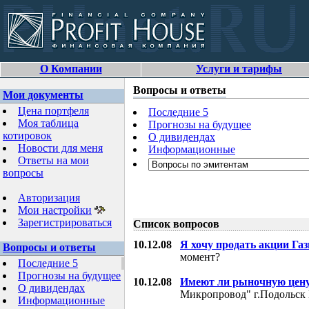
О Компании
Услуги и тарифы
Вопросы и ответы
Мои документы
Цена портфеля
Последние 5
Моя таблица
Прогнозы на будущее
котировок
О дивидендах
Новости для меня
Информационные
Ответы на мои
вопросы
Авторизация
Мои настройки
Зарегистрироваться
Список вопросов
10.12.08
Я хочу продать акции Га
Вопросы и ответы
момент?
Последние 5
Прогнозы на будущее
10.12.08
Имеют ли рыночную цену
О дивидендах
Микропровод" г.Подольск 
Информационные