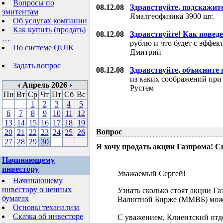
Вопросы по
08.12.08
Здравствуйте, подскажит
эмитентам
Ямалгеофизика 3900 шт.
Об услугах компании
Как купить (продать)
08.12.08
Здравствуйте! Как поведе
…
рублю и что будет с эффе
По системе QUIK
Дмитрий
Задать вопрос
08.12.08
Здравствуйте, объясните
из каких соображений при
Апрель 2026
Рустем
Пн
Вт
Ср
Чт
Пт
Сб
Вс
1
2
3
4
5
6
7
8
9
10
11
12
13
14
15
16
17
18
19
Вопрос
20
21
22
23
24
25
26
27
28
29
30
Я хочу продать акции Газпрома! С
Начинающему
инвестору
Уважаемый Сергей!
Начинающему
инвестору о ценных
Узнать сколько стоят акции Г
бумагах
Валютной Бирже (ММВБ) мож
Основы теханализа
Сказка об инвесторе
С уважением, Клиентский отд