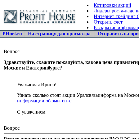
Котировки акций
Лидеры роста-паден
Интернет-трейдинг
Открыть счет
Раскрытие информа
PHnet.ru
На страницу для просмотра
Отправить на при
Вопрос
Здравствуйте, скажите пожалуйста, какова цена привилег
Москве и Екатеринбурге?
Уважаемая Ирина!
Узнать сколько стоят акции Уралсвязьинформа на Мос
информации об эмитенте
.
С уважением,
Вопрос
Размер дивидендов выплаченных акционерам РАО ЕЭС за п