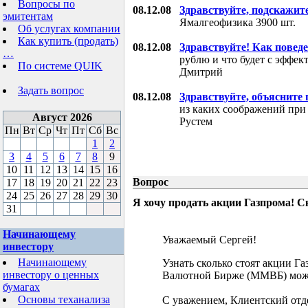
Вопросы по
08.12.08
Здравствуйте, подскажит
эмитентам
Ямалгеофизика 3900 шт.
Об услугах компании
Как купить (продать)
08.12.08
Здравствуйте! Как поведе
…
рублю и что будет с эффе
По системе QUIK
Дмитрий
Задать вопрос
08.12.08
Здравствуйте, объясните
из каких соображений при
Август 2026
Рустем
Пн
Вт
Ср
Чт
Пт
Сб
Вс
1
2
3
4
5
6
7
8
9
10
11
12
13
14
15
16
Вопрос
17
18
19
20
21
22
23
24
25
26
27
28
29
30
Я хочу продать акции Газпрома! С
31
Начинающему
Уважаемый Сергей!
инвестору
Начинающему
Узнать сколько стоят акции Г
инвестору о ценных
Валютной Бирже (ММВБ) мож
бумагах
Основы теханализа
С уважением, Клиентский отд