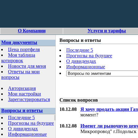
О Компании
Услуги и тарифы
Вопросы и ответы
Мои документы
Цена портфеля
Последние 5
Моя таблица
Прогнозы на будущее
котировок
О дивидендах
Новости для меня
Информационные
Ответы на мои
вопросы
Авторизация
Мои настройки
Зарегистрироваться
Список вопросов
10.12.08
Я хочу продать акции Га
Вопросы и ответы
момент?
Последние 5
Прогнозы на будущее
10.12.08
Имеют ли рыночную цену
О дивидендах
Микропровод" г.Подольск 
Информационные