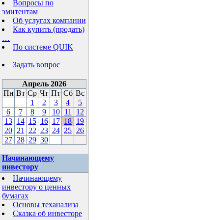
Вопросы по
эмитентам
Об услугах компании
Как купить (продать)
…
По системе QUIK
Задать вопрос
Апрель 2026
Пн
Вт
Ср
Чт
Пт
Сб
Вс
1
2
3
4
5
6
7
8
9
10
11
12
13
14
15
16
17
18
19
20
21
22
23
24
25
26
27
28
29
30
Начинающему
инвестору
Начинающему
инвестору о ценных
бумагах
Основы теханализа
Сказка об инвесторе