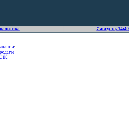
аналитика
7 августа, 14:49
омпании
:
родать)
QUIK