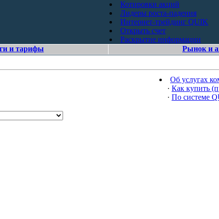
Котировки акций
Лидеры роста-падения
Интернет-трейдинг QUIK
Открыть счет
Раскрытие информации
ги и тарифы
Рынок и 
Об услугах к
·
Как купить (п
·
По системе 