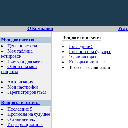
О Компании
Услу
Вопросы и ответы
Мои документы
Цена портфеля
Последние 5
Моя таблица
Прогнозы на будущее
котировок
О дивидендах
Новости для меня
Информационные
Ответы на мои
вопросы
Авторизация
Мои настройки
Зарегистрироваться
Вопросы и ответы
Последние 5
Прогнозы на будущее
О дивидендах
Информационные