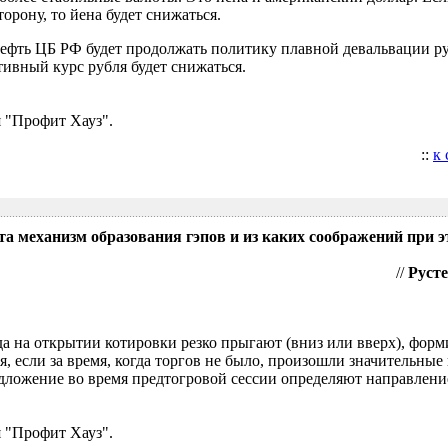
орону, то йена будет снижаться.
нефть ЦБ РФ будет продолжать политику плавной девальвации р
ивный курс рубля будет снижаться.
 "Профит Хауз".
::
к
та механизм образования гэпов и из каких соображений при э
//
Русте
гда на открытии котировки резко прыгают (вниз или вверх), форм
я, если за время, когда торгов не было, произошли значительные
ложение во время предтогровой сессии определяют направление
 "Профит Хауз".