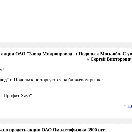
акции ОАО "Завод Микропровод" г.Подольск Моск.обл. С у
//
Сергей Викторович,
ч!
д" г. Подольск не торгуются на биржевом рынке.
 "Профит Хауз".
::
к
ожно продать акции ОАО Ямалгеофизика 3900 шт.