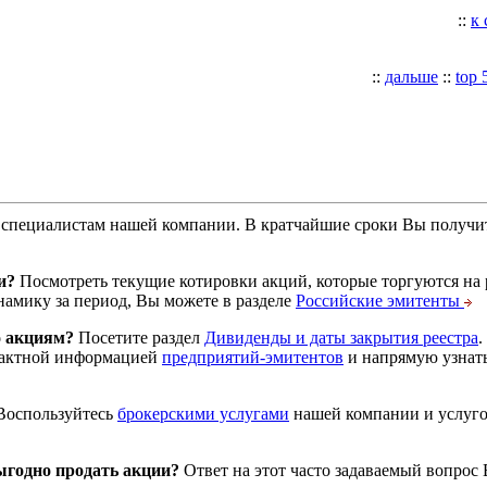
::
к
::
дальше
::
top 
специалистам нашей компании. В кратчайшие сроки Вы получит
и?
Посмотреть текущие котировки акций, которые торгуются на
намику за период, Вы можете в разделе
Российские эмитенты
о акциям?
Посетите раздел
Дивиденды и даты закрытия реестра
.
тактной информацией
предприятий-эмитентов
и напрямую узнать
оспользуйтесь
брокерскими услугами
нашей компании и услуг
годно продать акции?
Ответ на этот часто задаваемый вопрос