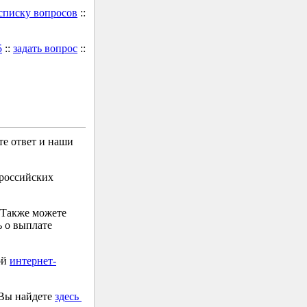
 списку вопросов
::
5
::
задать вопрос
::
е ответ и наши
 российских
 Также можете
 о выплате
ой
интернет-
 Вы найдете
здесь