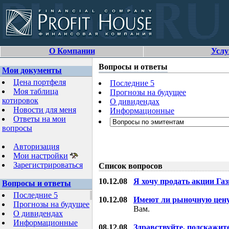
О Компании
Услу
Вопросы и ответы
Мои документы
Цена портфеля
Последние 5
Моя таблица
Прогнозы на будущее
котировок
О дивидендах
Новости для меня
Информационные
Ответы на мои
вопросы
Авторизация
Мои настройки
Зарегистрироваться
Список вопросов
10.12.08
Я хочу продать акции Га
Вопросы и ответы
Последние 5
10.12.08
Имеют ли рыночную цену
Прогнозы на будущее
Вам.
О дивидендах
Информационные
08.12.08
Здравствуйте, подскажит