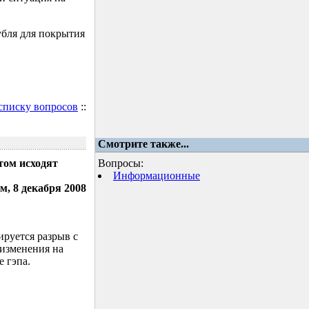
убля для покрытия
 списку вопросов
::
Смотрите также...
том исходят
Вопросы:
Информационные
м, 8 декабря 2008
ируется разрыв с
 изменения на
 гэпа.