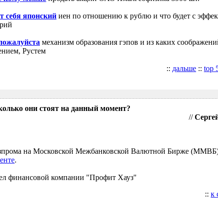
т себя японский
иен по отношению к рублю и что будет с эффе
трий
 пожалуйста
механизм образования гэпов и из каких соображени
ением, Рустем
::
дальше
::
top 
колько они стоят на данный момент?
//
Сергей
Газпрома на Московской Межбанковской Валютной Бирже (ММВБ
енте
.
ел финансовой компании "Профит Хауз"
::
к