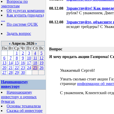
Вопросы по
эмитентам
08.12.08
Здравствуйте! Как поведе
Об услугах компании
рубля? С уважением, Дми
Как купить (продать)
…
08.12.08
Здравствуйте, объясните
По системе QUIK
исходят трейдеры? С Уваж
Задать вопрос
Апрель 2026
Пн
Вт
Ср
Чт
Пт
Сб
Вс
Вопрос
1
2
3
4
5
Я хочу продать акции Газпрома! С
6
7
8
9
10
11
12
13
14
15
16
17
18
19
20
21
22
23
24
25
26
Уважаемый Сергей!
27
28
29
30
Узнать сколько стоят акции 
Начинающему
странице
информации об эмит
инвестору
Начинающему
С уважением, Клиентский отд
инвестору о ценных
бумагах
Основы теханализа
Сказка об инвесторе