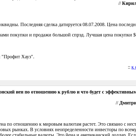
//
Кирил
видны. Последняя сделка датируется 08.07.2008. Цена последне
ами покупки и продажи большой спрэд. Лучшая цена покупки $0
 "Профит Хауз".
::
к
понский иен по отношению к рублю и что будет с эффективны
//
Дмитрий
ена по отношению к мировым валютам растет. Это связано с нес
овых рынках. В условиях неопределенности инвесторы по всем
более стабильные валюты. Это йена и американский доллар. Есл