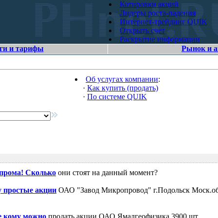
Котировки акций
Лидеры роста-падения
Интернет-трейдинг QUIK
Открыть счет
Раскрытие информации
ги и тарифы
Рынок и 
Об услугах компании
:
·
Как купить (продать)
·
По системе QUIK
зпрома! Сколько
они стоят на данный момент?
 простые акции
ОАО "Завод Микропровод" г.Подольск Моск.об
е кому можно
продать акции ОАО Ямалгеофизика 3900 шт.