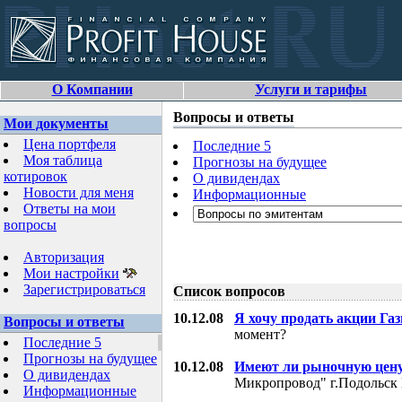
О Компании
Услуги и тарифы
Вопросы и ответы
Мои документы
Цена портфеля
Последние 5
Моя таблица
Прогнозы на будущее
котировок
О дивидендах
Новости для меня
Информационные
Ответы на мои
вопросы
Авторизация
Мои настройки
Зарегистрироваться
Список вопросов
10.12.08
Я хочу продать акции Га
Вопросы и ответы
момент?
Последние 5
Прогнозы на будущее
10.12.08
Имеют ли рыночную цену
О дивидендах
Микропровод" г.Подольск 
Информационные