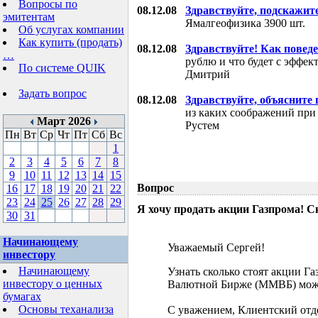
Вопросы по
08.12.08
Здравствуйте, подскажит
эмитентам
Ямалгеофизика 3900 шт.
Об услугах компании
Как купить (продать)
08.12.08
Здравствуйте! Как поведе
…
рублю и что будет с эффе
По системе QUIK
Дмитрий
Задать вопрос
08.12.08
Здравствуйте, объясните
из каких соображений при
Март 2026
Рустем
Пн
Вт
Ср
Чт
Пт
Сб
Вс
1
2
3
4
5
6
7
8
9
10
11
12
13
14
15
Вопрос
16
17
18
19
20
21
22
23
24
25
26
27
28
29
Я хочу продать акции Газпрома! С
30
31
Начинающему
Уважаемый Сергей!
инвестору
Начинающему
Узнать сколько стоят акции Г
инвестору о ценных
Валютной Бирже (ММВБ) мож
бумагах
Основы теханализа
С уважением, Клиентский отд